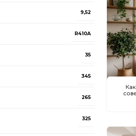
9,52
R410A
35
345
Как
сов
265
325