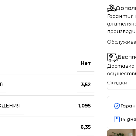
Допол
Гарантия 
длительно
производи
Обслужив
Бесп
Нет
Доставка 
осуществл
Скидки
)
3,52
ЖДЕНИЯ
Гаран
1,095
14 дн
6,35