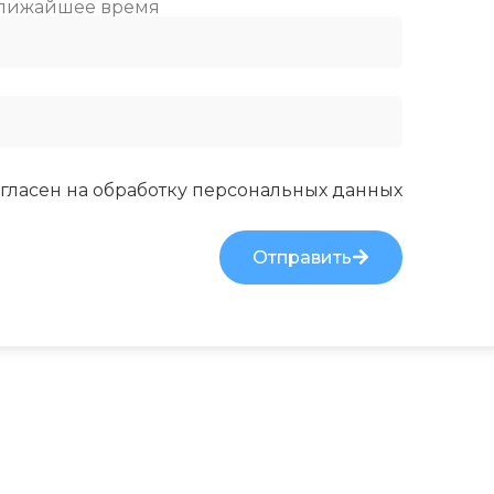
ближайшее время
-7
ХЛАДАГЕНТ
R410A
ПЛЕЯ
ПОДСВ
ЭФФЕКТИВЕН ДЛЯ
ПОМЕЩ. ПЛОЩАДЬЮ
ДО
ЛЮЧЕНИЕ
ТАЙМЕР
гласен на обработку
персональных данных
23
Да
Отправить
ВЫСОТА ВНУТР. БЛОКА
УСЕЙ
РАБОТА
316
СОЙ
РАБОТА
ГЛУБИНА ВНУТР. БЛОКА
ЮЧЕНИЕ
ТАЙМЕР
Да
247
БЛОКА
ВЫСОТА