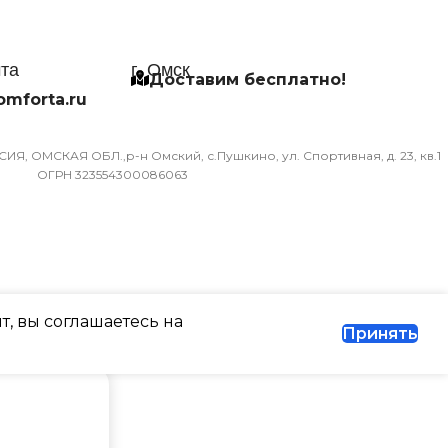
Й КАБЕЛЬ
УПРАВЛЕНИЕ ГОЛОСОМ
чта
г. Омск
ЛЕНИЕ C МОБИЛЬНОГО
СЕТЕВОЙ КАБЕЛЬ
Доставим бесплатно!
ЕНИЯ ПО WI-FI
omforta.ru
УПРАВЛЕНИЕ C МОБИЛЬНО
оступна при
ПРИЛОЖЕНИЯ ПО WI-FI
Я, ОМСКАЯ ОБЛ.,р-н Омский, с.Пушкино, ул. Спортивная, д. 23, кв.1
ении съемного Wi-Fi
ОГРН 323554300086063
Опция доступна при
подключении съемного Wi-Fi
ТОВАРА С УПАКОВКОЙ
модуля
)
МАССА ТОВАРА С УПАКОВК
т, вы соглашаетесь на
(БРУТТО)
Принять
АБОЧАЯ ТЕМПЕРАТУРА
30
А ДЛЯ ВНЕШНЕГО
МИН. РАБОЧАЯ ТЕМПЕРАТУ