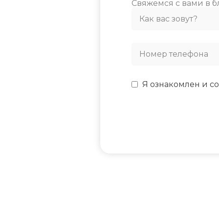
Свяжемся с вами в 
-7
МИН. РАБОЧАЯ ТЕМПЕРАТУРА
ВОЗДУХА ДЛЯ ВНЕШНЕГО
БЛОКА
ПОДСВЕТКА ДИС
-7
ТАЙМЕР НА ОТК
Я ознакомлен и со
ПОДСВЕТКА ДИСПЛЕЯ
Да
ТАЙМЕР НА ОТКЛЮЧЕНИЕ
РАБОТАЕТ С МАР
Да
РАБОТАЕТ С АЛИ
ДИАМЕТР ТРУБ (ЖИДКОСТЬ)
ТАЙМЕР НА ВКЛ
1/4
ВЫСОТА ВНУТР. 