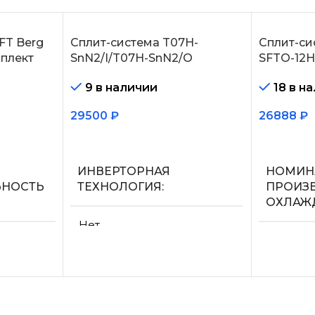
FT Berg
Сплит-система T07H-
Сплит-си
плект
SnN2/I/T07H-SnN2/O
SFTO-12H
9 в наличии
18 в н
29500
₽
26888
₽
В корзину
В корзин
ИНВЕРТОРНАЯ
НОМИН
ЬНОСТЬ
ТЕХНОЛОГИЯ
ПРОИЗ
ОХЛАЖ
Нет
3.6
МАКС.
ЛОСОМ
ПРОИЗВОДИТЕЛЬНОСТЬ
УПРАВ
ОХЛАЖДЕНИЯ (1)