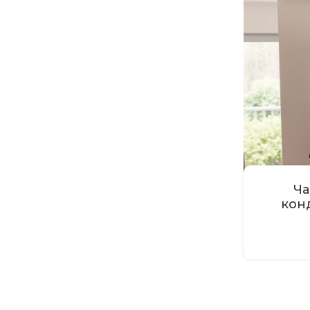
Ча
кон