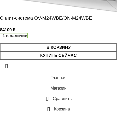
ВНЕШНЕГО БЛОКА
ВЫСОТА ВНУТР. БЛОКА
Сплит-система QV-M24WBE/QN-M24WBE
43
ВЫСОТА ВНЕШНЕГО БЛОКА
84100
₽
МАКС. РАСХОД ВОЗДУХА
1 в наличии
0.495
В КОРЗИНУ
РАБОТАЕТ С HOMMYN
МАКС. РАБОЧАЯ
КУПИТЬ СЕЙЧАС
ТЕМПЕРАТУРА ВОЗДУХА ДЛЯ
ГЛУБИНА ВНЕШНЕГО БЛО
ВНЕШНЕГО БЛОКА
Главная
0.246
43
Магазин
БРЕНД
МАКС. РАСХОД ВОЗДУХА
Сравнить
МАКС. ПОТРЕБЛЯЕМАЯ
ПАМЯТЬ ЗАДАННЫХ
Корзина
МОЩНОСТЬ
ПАРАМЕТРОВ РАБОТЫ