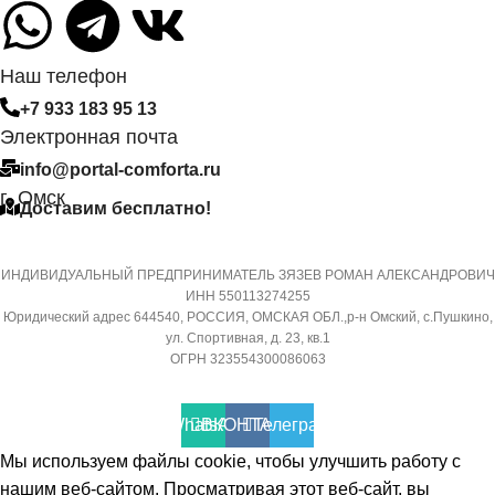
съемного Wi-Fi модуля
СИСТЕМА
САМОДИАГНОСТИКИ
Наш телефон
МАССА ТОВАРА С УПАКО
НЕИСПРАВНОСТИ
(БРУТТО)
+7 933 183 95 13
Электронная почта
Да
32
info@portal-comforta.ru
г. Омск
Доставим бесплатно!
МАССА ТОВАРА С УПАКОВКОЙ
МИН. РАБОЧАЯ ТЕМПЕРА
(БРУТТО)
ВОЗДУХА ДЛЯ ВНЕШНЕГО
БЛОКА
ИНДИВИДУАЛЬНЫЙ ПРЕДПРИНИМАТЕЛЬ ЗЯЗЕВ РОМАН АЛЕКСАНДРОВИЧ
36
ИНН 550113274255
Юридический адрес 644540, РОССИЯ, ОМСКАЯ ОБЛ.,р-н Омский, с.Пушкино,
-7
ул. Спортивная, д. 23, кв.1
МИН. РАБОЧАЯ ТЕМПЕРАТУРА
ОГРН 323554300086063
ВОЗДУХА ДЛЯ ВНЕШНЕГО
ПОДСВЕТКА ДИСПЛЕЯ
БЛОКА
WhatsApp
ВКОНТАКТЕ
Телеграмм
ТАЙМЕР НА ОТКЛЮЧЕНИ
Мы используем файлы cookie, чтобы улучшить работу с
-7
нашим веб-сайтом. Просматривая этот веб-сайт, вы