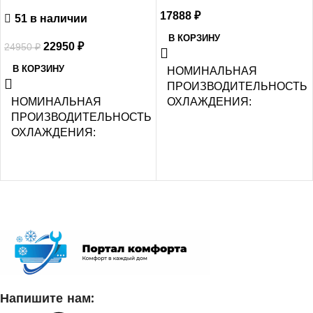
17888
₽
51 в наличии
В КОРЗИНУ
22950
₽
24950
₽
В КОРЗИНУ
НОМИНАЛЬНАЯ
ПРОИЗВОДИТЕЛЬНОСТЬ
НОМИНАЛЬНАЯ
ОХЛАЖДЕНИЯ
ПРОИЗВОДИТЕЛЬНОСТЬ
ОХЛАЖДЕНИЯ
2.2
2.05
УПРАВЛЕНИЕ ГОЛОСОМ
СЕТЕВОЙ КАБЕЛЬ
СЕТЕВОЙ КАБЕЛЬ
УПРАВЛЕНИЕ C МОБИЛЬНОГО
УПРАВЛЕНИЕ C МОБИЛЬ
ПРИЛОЖЕНИЯ ПО WI-FI
ПРИЛОЖЕНИЯ ПО WI-FI
Напишите нам:
Нет
Опция доступна при подключе