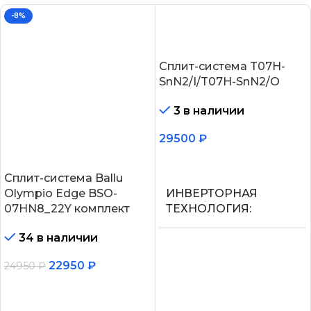
-8%
Сплит-система T07H-
SnN2/I/T07H-SnN2/O
3 в наличии
29500
₽
В корзину
Сплит-система Ballu
Olympio Edge BSO-
ИНВЕРТОРНАЯ
07HN8_22Y комплект
ТЕХНОЛОГИЯ
34 в наличии
Нет
22950
₽
24950
₽
МАКС.
В корзину
ПРОИЗВОДИТЕЛЬНОС