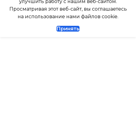
улучшить работу с нашим веб-сайтом.
Да
Просматривая этот веб-сайт, вы соглашаетесь
ГЛУБИНА ВНЕШНЕГО
на использование нами файлов cookie.
БЛОКА
ДИАМЕТР ТРУБ (ЖИДКОСТЬ)
Принять
327
1/4
ДИАМЕТР ТРУБ (ГАЗ)
ТАЙМЕР НА ВКЛЮЧЕНИЕ
Да
ГАРАНТИЙНЫЙ ДОКУМЕНТ
ВЫСОТА ВНУТР. БЛОКА
ВЫСОТА ВНЕШНЕГО БЛОКА