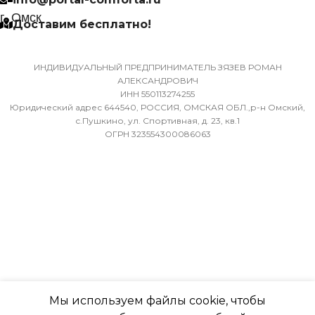
9,52
Да
г. Омск
Доставим бесплатно!
ХЛАДАГЕНТ
МАССА ТОВАРА С УПАКОВКОЙ
R410A
(БРУТТО)
ИНДИВИДУАЛЬНЫЙ ПРЕДПРИНИМАТЕЛЬ ЗЯЗЕВ РОМАН
АЛЕКСАНДРОВИЧ
ЭФФЕКТИВЕН ДЛЯ
ИНН 550113274255
36
ПОМЕЩ. ПЛОЩАДЬЮ
Юридический адрес 644540, РОССИЯ, ОМСКАЯ ОБЛ.,р-н Омский,
ДО
с.Пушкино, ул. Спортивная, д. 23, кв.1
ОГРН 323554300086063
МИН. РАБОЧАЯ ТЕМПЕРАТУРА
ВОЗДУХА ДЛЯ ВНЕШНЕГО
23
БЛОКА
ВЫСОТА ВНУТР. БЛОКА
-7
316
ПОДСВЕТКА ДИСПЛЕЯ
ГЛУБИНА ВНУТР. БЛОК
ТАЙМЕР НА ОТКЛЮЧЕНИЕ
Мы используем файлы cookie, чтобы
247