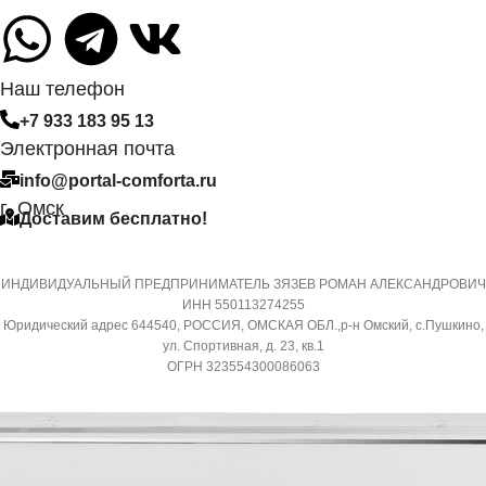
Опция доступна при подключе
съемного Wi-Fi модуля
СИСТЕМА
САМОДИАГНОСТИКИ
Наш телефон
МАССА ТОВАРА С УПАКО
НЕИСПРАВНОСТИ
(БРУТТО)
+7 933 183 95 13
Электронная почта
Да
32
info@portal-comforta.ru
г. Омск
Доставим бесплатно!
МАССА ТОВАРА С УПАКОВКОЙ
МИН. РАБОЧАЯ ТЕМПЕРА
(БРУТТО)
ВОЗДУХА ДЛЯ ВНЕШНЕГО
БЛОКА
ИНДИВИДУАЛЬНЫЙ ПРЕДПРИНИМАТЕЛЬ ЗЯЗЕВ РОМАН АЛЕКСАНДРОВИЧ
36
ИНН 550113274255
Юридический адрес 644540, РОССИЯ, ОМСКАЯ ОБЛ.,р-н Омский, с.Пушкино,
-7
ул. Спортивная, д. 23, кв.1
МИН. РАБОЧАЯ ТЕМПЕРАТУРА
ОГРН 323554300086063
ВОЗДУХА ДЛЯ ВНЕШНЕГО
ПОДСВЕТКА ДИСПЛЕЯ
БЛОКА
ТАЙМЕР НА ОТКЛЮЧЕНИ
-7