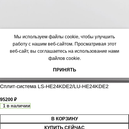
Да
ПОДСВЕТКА ДИСПЛЕЯ
РАБОТАЕТ С МАРУСЕЙ
ТАЙМЕР НА ОТКЛЮЧЕНИЕ
Мы используем файлы cookie, чтобы улучшить
РАБОТАЕТ С АЛИСОЙ
работу с нашим веб-сайтом. Просматривая этот
Да
веб-сайт, вы соглашаетесь на использование нами
файлов cookie.
ТАЙМЕР НА ВКЛЮЧЕНИЕ
ДИАМЕТР ТРУБ (ЖИДКОСТЬ)
ПРИНЯТЬ
1/4
ВЫСОТА ВНУТР. БЛОКА
Сплит-система LS-HE24KDE2/LU-HE24KDE2
ДИАМЕТР ТРУБ (ГАЗ)
ВЫСОТА ВНЕШНЕГО БЛО
95200
₽
1 в наличии
ТАЙМЕР НА ВКЛЮЧЕНИЕ
Да
0.462
В КОРЗИНУ
МАКС. РАБОЧАЯ
ГАРАНТИЙНЫЙ ДОКУМЕНТ
КУПИТЬ СЕЙЧАС