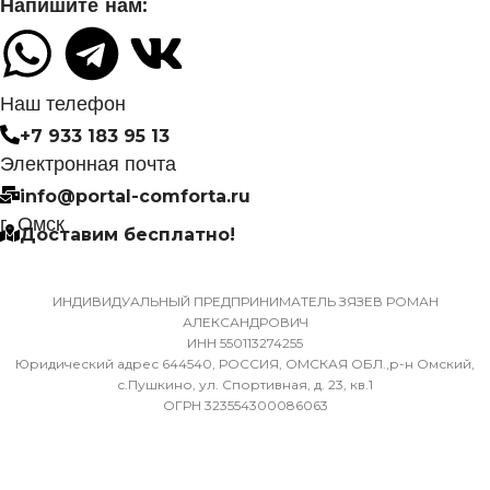
Напишите нам:
(ЖИДКОСТЬ)
Нет
6,35
СИСТЕМА
Наш телефон
САМОДИАГНОСТИКИ
+7 933 183 95 13
ДИАМЕТР ТРУБ (ГАЗ)
НЕИСПРАВНОСТИ
Электронная почта
info@portal-comforta.ru
9,52
Да
г. Омск
Доставим бесплатно!
ХЛАДАГЕНТ
МАССА ТОВАРА С УПАКОВКОЙ
R410A
(БРУТТО)
ИНДИВИДУАЛЬНЫЙ ПРЕДПРИНИМАТЕЛЬ ЗЯЗЕВ РОМАН
АЛЕКСАНДРОВИЧ
ЭФФЕКТИВЕН ДЛЯ
ИНН 550113274255
36
ПОМЕЩ. ПЛОЩАДЬЮ
Юридический адрес 644540, РОССИЯ, ОМСКАЯ ОБЛ.,р-н Омский,
ДО
с.Пушкино, ул. Спортивная, д. 23, кв.1
ОГРН 323554300086063
МИН. РАБОЧАЯ ТЕМПЕРАТУРА
ВОЗДУХА ДЛЯ ВНЕШНЕГО
23
БЛОКА