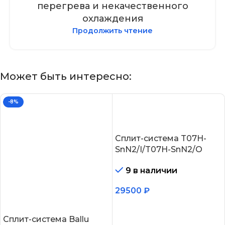
перегрева и некачественного
охлаждения
Продолжить чтение
Может быть интересно:
-8%
Сплит-система T07H-
SnN2/I/T07H-SnN2/O
9 в наличии
29500
₽
В корзину
Сплит-система Ballu