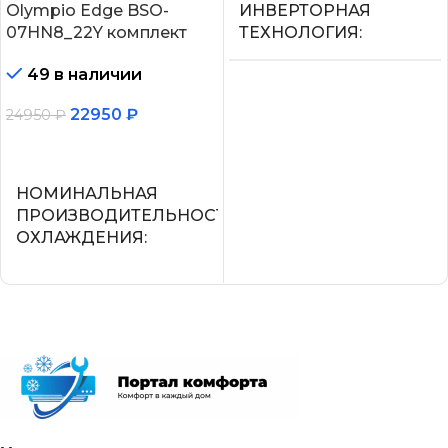
Olympio Edge BSO-
ИНВЕРТОРНАЯ
07HN8_22Y комплект
ТЕХНОЛОГИЯ
49 в наличии
Нет
22950
₽
24950
₽
МАКС.
В корзину
ПРОИЗВОДИТЕЛЬНОС
ОХЛАЖДЕНИЯ (1)
НОМИНАЛЬНАЯ
ПРОИЗВОДИТЕЛЬНОСТЬ
ОХЛАЖДЕНИЯ
2,25
2.05
ПОТРЕБЛЯЕМАЯ
МОЩНОСТЬ В РЕЖИМЕ
ОХЛАЖДЕНИЯ
СЕТЕВОЙ КАБЕЛЬ
0,700
УПРАВЛЕНИЕ C МОБИЛЬНОГО
ПРИЛОЖЕНИЯ ПО WI-FI
ДИАМЕТР ТРУБ