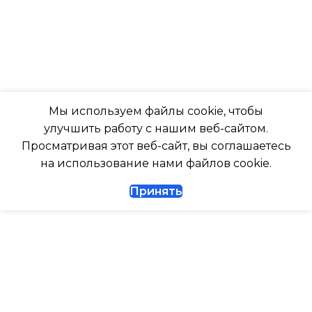
ВЫСОТА ВНУТР. БЛОКА
-7
316
ПОДСВЕТКА ДИСПЛЕЯ
ГЛУБИНА ВНУТР. БЛОК
ТАЙМЕР НА ОТКЛЮЧЕНИЕ
Мы используем файлы cookie, чтобы
247
улучшить работу с нашим веб-сайтом.
Да
Просматривая этот веб-сайт, вы соглашаетесь
ГЛУБИНА ВНЕШНЕГО
на использование нами файлов cookie.
БЛОКА
ДИАМЕТР ТРУБ (ЖИДКОСТЬ)
Принять
327
1/4
ДИАМЕТР ТРУБ (ГАЗ)
ТАЙМЕР НА ВКЛЮЧЕНИЕ
Да