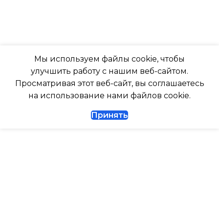
ПОДСВЕТКА ДИСПЛЕЯ
Да
ТАЙМЕР НА ОТКЛЮЧЕНИЕ
РАБОТАЕТ С МАРУСЕЙ
Мы используем файлы cookie, чтобы
Да
улучшить работу с нашим веб-сайтом.
РАБОТАЕТ С АЛИСОЙ
Просматривая этот веб-сайт, вы соглашаетесь
ДИАМЕТР ТРУБ (ЖИДКОСТЬ)
на использование нами файлов cookie.
ТАЙМЕР НА ВКЛЮЧЕНИ
Принять
1/4
ВЫСОТА ВНУТР. БЛОКА
ДИАМЕТР ТРУБ (ГАЗ)
ВЫСОТА ВНЕШНЕГО БЛ
ТАЙМЕР НА ВКЛЮЧЕНИЕ
Да
0.462
ГАРАНТИЙНЫЙ ДОКУМЕНТ
МАКС. РАБОЧАЯ