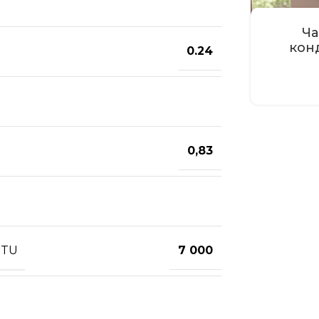
Ча
кон
0.24
0,83
BTU
7 000