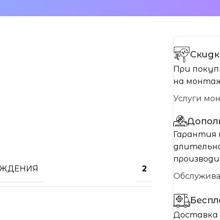
Скидк
При покуп
на монтаж
Услуги мо
Допол
Гарантия 
длительно
производи
АЖДЕНИЯ
2
Обслужив
Бесп
Доставка 