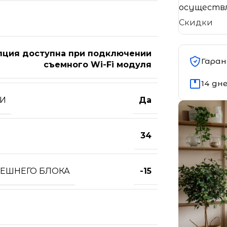
осуществл
Скидки
пция доступна при подключении
Гаран
съемного Wi-Fi модуля
14 дн
ТИ
Да
34
НЕШНЕГО БЛОКА
-15