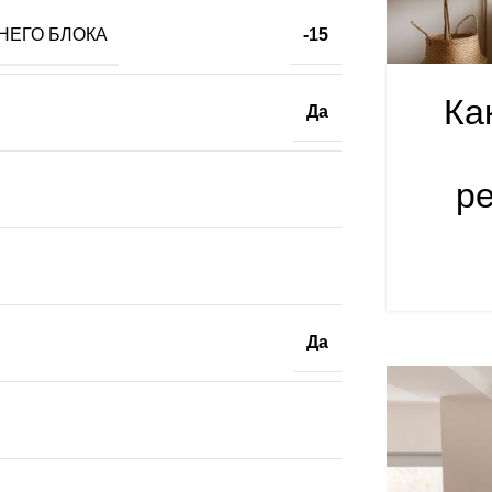
НЕГО БЛОКА
-15
Ка
Да
р
Да