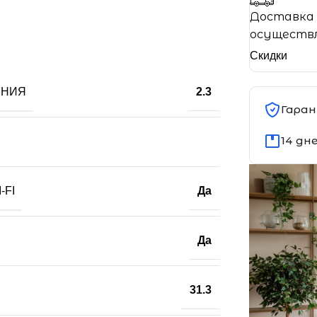
Доставка 
осуществл
Скидки
ЕНИЯ
2.3
Гаран
14 дн
-FI
Да
Да
31.3