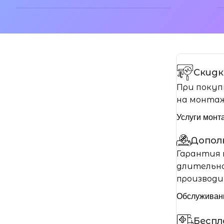
Скидк
При покуп
на монтаж
Услуги монт
Допол
Гарантия 
длительно
производи
Обслуживан
Бесп