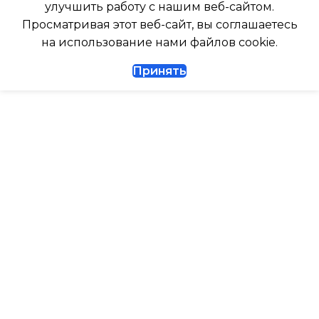
улучшить работу с нашим веб-сайтом.
ДИАМЕТР ТРУБ (ЖИДКОСТЬ)
Просматривая этот веб-сайт, вы соглашаетесь
ТАЙМЕР НА ВКЛЮЧЕНИ
на использование нами файлов cookie.
1/4
Принять
ВЫСОТА ВНУТР. БЛОКА
ДИАМЕТР ТРУБ (ГАЗ)
ВЫСОТА ВНЕШНЕГО БЛ
ТАЙМЕР НА ВКЛЮЧЕНИЕ
Да
0.462
ГАРАНТИЙНЫЙ ДОКУМЕНТ
МАКС. РАБОЧАЯ
ТЕМПЕРАТУРА ВОЗДУХ
ВЫСОТА ВНУТР. БЛОКА
ВНЕШНЕГО БЛОКА
ВЫСОТА ВНЕШНЕГО БЛОКА
43
0.495
МАКС. РАСХОД ВОЗДУХ