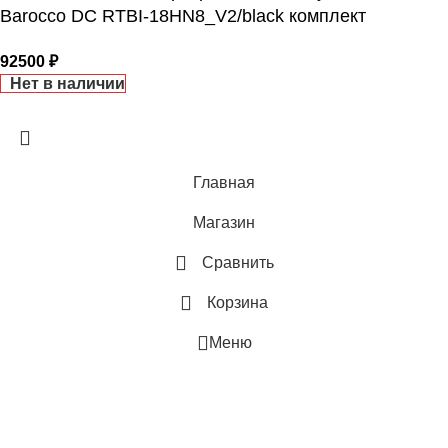
Barocco DC RTBI-18HN8_V2/black комплект
43
ВЫСОТА ВНЕШНЕГО БЛОКА
92500
₽
МАКС. РАСХОД ВОЗДУХА
Нет в наличии
0.495
РАБОТАЕТ С HOMMYN
МАКС. РАБОЧАЯ
ТЕМПЕРАТУРА ВОЗДУХА ДЛЯ
Главная
ГЛУБИНА ВНЕШНЕГО БЛО
ВНЕШНЕГО БЛОКА
Магазин
0.246
43
Сравнить
БРЕНД
МАКС. РАСХОД ВОЗДУХА
Корзина
Меню
МАКС. ПОТРЕБЛЯЕМАЯ
ПАМЯТЬ ЗАДАННЫХ
МОЩНОСТЬ
ПАРАМЕТРОВ РАБОТЫ
0.925
Да