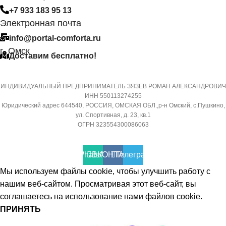
САМОДИАГНОСТИКИ
МАССА ТОВАРА С УПАКО
+7 933 183 95 13
НЕИСПРАВНОСТИ
(БРУТТО)
Электронная почта
info@portal-comforta.ru
Да
32
г. Омск
Доставим бесплатно!
МАССА ТОВАРА С УПАКОВКОЙ
МИН. РАБОЧАЯ ТЕМПЕРА
(БРУТТО)
ВОЗДУХА ДЛЯ ВНЕШНЕГО
ИНДИВИДУАЛЬНЫЙ ПРЕДПРИНИМАТЕЛЬ ЗЯЗЕВ РОМАН АЛЕКСАНДРОВИЧ
ИНН 550113274255
БЛОКА
Юридический адрес 644540, РОССИЯ, ОМСКАЯ ОБЛ.,р-н Омский, с.Пушкино,
36
ул. Спортивная, д. 23, кв.1
-7
ОГРН 323554300086063
МИН. РАБОЧАЯ ТЕМПЕРАТУРА
ВОЗДУХА ДЛЯ ВНЕШНЕГО
ПОДСВЕТКА ДИСПЛЕЯ
WhatsApp
ВКОНТАКТЕ
Телеграмм
БЛОКА
Мы используем файлы cookie, чтобы улучшить работу с
ТАЙМЕР НА ОТКЛЮЧЕНИ
нашим веб-сайтом. Просматривая этот веб-сайт, вы
-7
соглашаетесь на использование нами файлов cookie.
ПРИНЯТЬ
Да
ПОДСВЕТКА ДИСПЛЕЯ