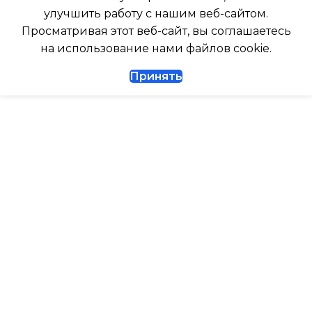
улучшить работу с нашим веб-сайтом.
ДИАМЕТР ТРУБ (ЖИДКОСТЬ)
Просматривая этот веб-сайт, вы соглашаетесь
ТАЙМЕР НА ВКЛЮЧЕНИ
на использование нами файлов cookie.
1/4
Принять
ВЫСОТА ВНУТР. БЛОКА
ДИАМЕТР ТРУБ (ГАЗ)
ВЫСОТА ВНЕШНЕГО БЛ
ТАЙМЕР НА ВКЛЮЧЕНИЕ
Да
0.462
ГАРАНТИЙНЫЙ ДОКУМЕНТ
МАКС. РАБОЧАЯ
ТЕМПЕРАТУРА ВОЗДУХ
ВЫСОТА ВНУТР. БЛОКА
ВНЕШНЕГО БЛОКА
ВЫСОТА ВНЕШНЕГО БЛОКА
43
0.495
МАКС. РАСХОД ВОЗДУХ