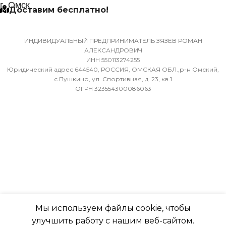
МАССА ТОВАРА С УПАКОВКОЙ
г. Омск
Доставим бесплатно!
(БРУТТО)
МИН. РАБОЧАЯ ТЕМПЕР
ВОЗДУХА ДЛЯ ВНЕШНЕ
36
БЛОКА
ИНДИВИДУАЛЬНЫЙ ПРЕДПРИНИМАТЕЛЬ ЗЯЗЕВ РОМАН
АЛЕКСАНДРОВИЧ
ИНН 550113274255
МИН. РАБОЧАЯ ТЕМПЕРАТУРА
-7
Юридический адрес 644540, РОССИЯ, ОМСКАЯ ОБЛ.,р-н Омский,
ВОЗДУХА ДЛЯ ВНЕШНЕГО
с.Пушкино, ул. Спортивная, д. 23, кв.1
ОГРН 323554300086063
БЛОКА
ПОДСВЕТКА ДИСПЛЕЯ
-7
ТАЙМЕР НА ОТКЛЮЧЕН
ПОДСВЕТКА ДИСПЛЕЯ
Да
ТАЙМЕР НА ОТКЛЮЧЕНИЕ
РАБОТАЕТ С МАРУСЕЙ
Да
Мы используем файлы cookie, чтобы
РАБОТАЕТ С АЛИСОЙ
улучшить работу с нашим веб-сайтом.