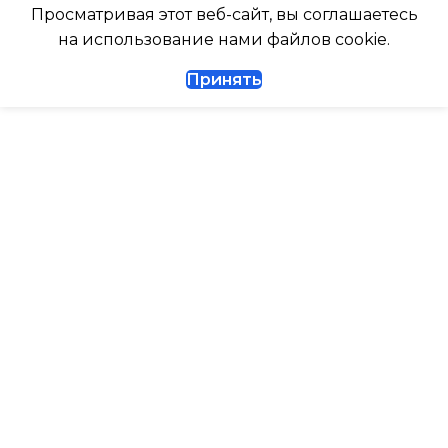
ДИАМЕТР ТРУБ (ЖИДКОСТЬ)
Просматривая этот веб-сайт, вы соглашаетесь
ТАЙМЕР НА ВКЛЮЧЕНИ
на использование нами файлов cookie.
1/4
Принять
ВЫСОТА ВНУТР. БЛОКА
ДИАМЕТР ТРУБ (ГАЗ)
ВЫСОТА ВНЕШНЕГО БЛ
ТАЙМЕР НА ВКЛЮЧЕНИЕ
Да
0.462
ГАРАНТИЙНЫЙ ДОКУМЕНТ
МАКС. РАБОЧАЯ
ТЕМПЕРАТУРА ВОЗДУХ
ВЫСОТА ВНУТР. БЛОКА
ВНЕШНЕГО БЛОКА
ВЫСОТА ВНЕШНЕГО БЛОКА
43
0.495
МАКС. РАСХОД ВОЗДУХ