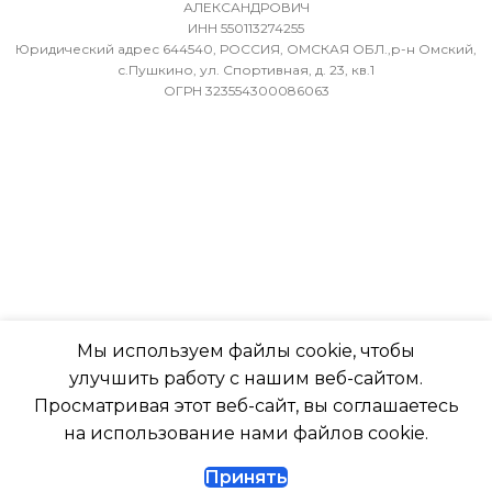
АЛЕКСАНДРОВИЧ
ИНН 550113274255
36
9,52
Юридический адрес 644540, РОССИЯ, ОМСКАЯ ОБЛ.,р-н Омский,
с.Пушкино, ул. Спортивная, д. 23, кв.1
ОГРН 323554300086063
МИН. РАБОЧАЯ ТЕМПЕРАТУРА
ХЛАДАГЕНТ
R410A
ВОЗДУХА ДЛЯ ВНЕШНЕГО
БЛОКА
ЭФФЕКТИВЕН ДЛЯ
ПОМЕЩ. ПЛОЩАДЬЮ
-7
ДО
ПОДСВЕТКА ДИСПЛЕЯ
23
ТАЙМЕР НА ОТКЛЮЧЕНИЕ
ВЫСОТА ВНУТР. БЛОКА
Мы используем файлы cookie, чтобы
улучшить работу с нашим веб-сайтом.
Да
316
Просматривая этот веб-сайт, вы соглашаетесь
на использование нами файлов cookie.
ДИАМЕТР ТРУБ (ЖИДКОСТЬ)
ГЛУБИНА ВНУТР. БЛОК
Принять