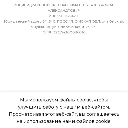
36
БЛОКА
ИНДИВИДУАЛЬНЫЙ ПРЕДПРИНИМАТЕЛЬ ЗЯЗЕВ РОМАН
АЛЕКСАНДРОВИЧ
ИНН 550113274255
МИН. РАБОЧАЯ ТЕМПЕРАТУРА
-7
Юридический адрес 644540, РОССИЯ, ОМСКАЯ ОБЛ.,р-н Омский,
ВОЗДУХА ДЛЯ ВНЕШНЕГО
с.Пушкино, ул. Спортивная, д. 23, кв.1
ОГРН 323554300086063
БЛОКА
ПОДСВЕТКА ДИСПЛЕЯ
-7
ТАЙМЕР НА ОТКЛЮЧЕН
ПОДСВЕТКА ДИСПЛЕЯ
Да
ТАЙМЕР НА ОТКЛЮЧЕНИЕ
РАБОТАЕТ С МАРУСЕЙ
Да
Мы используем файлы cookie, чтобы
РАБОТАЕТ С АЛИСОЙ
улучшить работу с нашим веб-сайтом.
ДИАМЕТР ТРУБ (ЖИДКОСТЬ)
Просматривая этот веб-сайт, вы соглашаетесь
ТАЙМЕР НА ВКЛЮЧЕНИ
на использование нами файлов cookie.
1/4