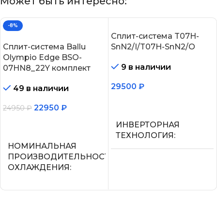
Может быть интересно:
-8%
Сплит-система T07H-
Сплит-система Ballu
SnN2/I/T07H-SnN2/O
Olympio Edge BSO-
9 в наличии
07HN8_22Y комплект
29500
₽
49 в наличии
В корзину
22950
₽
24950
₽
В корзину
ИНВЕРТОРНАЯ
ТЕХНОЛОГИЯ
НОМИНАЛЬНАЯ
ПРОИЗВОДИТЕЛЬНОСТЬ
Нет
ОХЛАЖДЕНИЯ
МАКС.
2.05
ПРОИЗВОДИТЕЛЬНОС
ОХЛАЖДЕНИЯ (1)