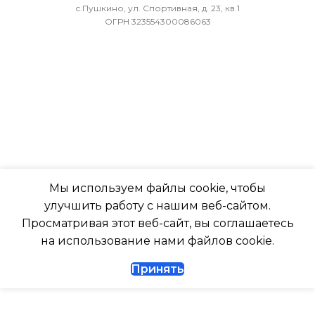
с.Пушкино, ул. Спортивная, д. 23, кв.1
ОГРН 323554300086063
МИН. РАБОЧАЯ ТЕМПЕРАТУРА
ХЛАДАГЕНТ
R410A
ВОЗДУХА ДЛЯ ВНЕШНЕГО
БЛОКА
ЭФФЕКТИВЕН ДЛЯ
ПОМЕЩ. ПЛОЩАДЬЮ
-7
ДО
ПОДСВЕТКА ДИСПЛЕЯ
23
ТАЙМЕР НА ОТКЛЮЧЕНИЕ
ВЫСОТА ВНУТР. БЛОКА
Мы используем файлы cookie, чтобы
улучшить работу с нашим веб-сайтом.
Да
316
Просматривая этот веб-сайт, вы соглашаетесь
на использование нами файлов cookie.
ДИАМЕТР ТРУБ (ЖИДКОСТЬ)
ГЛУБИНА ВНУТР. БЛОК
Принять
1/4
247