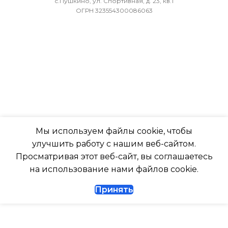
с.Пушкино, ул. Спортивная, д. 23, кв.1
ОГРН 323554300086063
МИН. РАБОЧАЯ ТЕМПЕРАТУРА
ХЛАДАГЕНТ
R410A
ВОЗДУХА ДЛЯ ВНЕШНЕГО
БЛОКА
ЭФФЕКТИВЕН ДЛЯ
ПОМЕЩ. ПЛОЩАДЬЮ
-7
ДО
ПОДСВЕТКА ДИСПЛЕЯ
23
ТАЙМЕР НА ОТКЛЮЧЕНИЕ
ВЫСОТА ВНУТР. БЛОКА
Мы используем файлы cookie, чтобы
улучшить работу с нашим веб-сайтом.
Да
316
Просматривая этот веб-сайт, вы соглашаетесь
на использование нами файлов cookie.
ДИАМЕТР ТРУБ (ЖИДКОСТЬ)
ГЛУБИНА ВНУТР. БЛОК
Принять
1/4
247