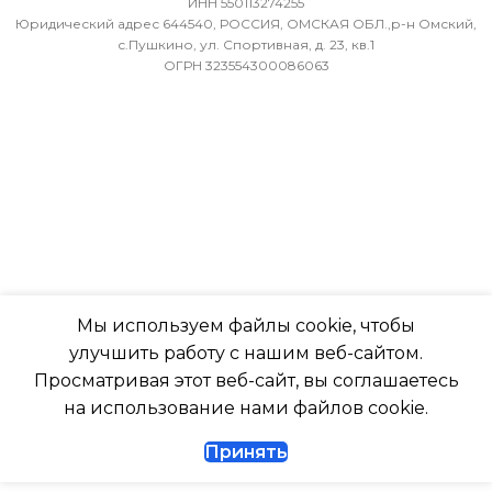
ИНН 550113274255
36
ПОМЕЩ. ПЛОЩАДЬЮ
Юридический адрес 644540, РОССИЯ, ОМСКАЯ ОБЛ.,р-н Омский,
ДО
с.Пушкино, ул. Спортивная, д. 23, кв.1
ОГРН 323554300086063
МИН. РАБОЧАЯ ТЕМПЕРАТУРА
ВОЗДУХА ДЛЯ ВНЕШНЕГО
23
БЛОКА
ВЫСОТА ВНУТР. БЛОКА
-7
316
ПОДСВЕТКА ДИСПЛЕЯ
ГЛУБИНА ВНУТР. БЛОК
ТАЙМЕР НА ОТКЛЮЧЕНИЕ
Мы используем файлы cookie, чтобы
247
улучшить работу с нашим веб-сайтом.
Да
Просматривая этот веб-сайт, вы соглашаетесь
ГЛУБИНА ВНЕШНЕГО
на использование нами файлов cookie.
БЛОКА
ДИАМЕТР ТРУБ (ЖИДКОСТЬ)
Принять
327
1/4