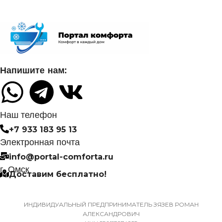
МОЩНОСТЬ В РЕЖИМЕ
ОХЛАЖДЕНИЯ
СЕТЕВОЙ КАБЕЛЬ
0,700
УПРАВЛЕНИЕ C МОБИЛЬНОГО
ПРИЛОЖЕНИЯ ПО WI-FI
ДИАМЕТР ТРУБ
Напишите нам:
(ЖИДКОСТЬ)
Нет
6,35
СИСТЕМА
Наш телефон
САМОДИАГНОСТИКИ
+7 933 183 95 13
ДИАМЕТР ТРУБ (ГАЗ)
НЕИСПРАВНОСТИ
Электронная почта
info@portal-comforta.ru
9,52
Да
г. Омск
Доставим бесплатно!
ХЛАДАГЕНТ
МАССА ТОВАРА С УПАКОВКОЙ
R410A
(БРУТТО)
ИНДИВИДУАЛЬНЫЙ ПРЕДПРИНИМАТЕЛЬ ЗЯЗЕВ РОМАН
АЛЕКСАНДРОВИЧ
ЭФФЕКТИВЕН ДЛЯ