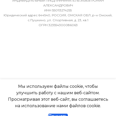
ВОЗДУХА ДЛЯ ВНЕШНЕ
ИНДИВИДУАЛЬНЫЙ ПРЕДПРИНИМАТЕЛЬ ЗЯЗЕВ РОМАН
36
АЛЕКСАНДРОВИЧ
БЛОКА
ИНН 550113274255
Юридический адрес 644540, РОССИЯ, ОМСКАЯ ОБЛ.,р-н Омский,
МИН. РАБОЧАЯ ТЕМПЕРАТУРА
-7
с.Пушкино, ул. Спортивная, д. 23, кв.1
ОГРН 323554300086063
ВОЗДУХА ДЛЯ ВНЕШНЕГО
БЛОКА
ПОДСВЕТКА ДИСПЛЕЯ
-7
ТАЙМЕР НА ОТКЛЮЧЕН
ПОДСВЕТКА ДИСПЛЕЯ
Да
ТАЙМЕР НА ОТКЛЮЧЕНИЕ
РАБОТАЕТ С МАРУСЕЙ
Мы используем файлы cookie, чтобы
Да
улучшить работу с нашим веб-сайтом.
РАБОТАЕТ С АЛИСОЙ
Просматривая этот веб-сайт, вы соглашаетесь
ДИАМЕТР ТРУБ (ЖИДКОСТЬ)
на использование нами файлов cookie.
ТАЙМЕР НА ВКЛЮЧЕНИ