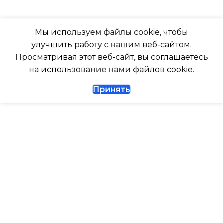
ГЛУБИНА ВНУТР. БЛОК
ТАЙМЕР НА ОТКЛЮЧЕНИЕ
Мы используем файлы cookie, чтобы
247
улучшить работу с нашим веб-сайтом.
Да
Просматривая этот веб-сайт, вы соглашаетесь
ГЛУБИНА ВНЕШНЕГО
на использование нами файлов cookie.
БЛОКА
ДИАМЕТР ТРУБ (ЖИДКОСТЬ)
Принять
327
1/4
ДИАМЕТР ТРУБ (ГАЗ)
ТАЙМЕР НА ВКЛЮЧЕНИЕ
Да
ГАРАНТИЙНЫЙ ДОКУМЕНТ
ВЫСОТА ВНУТР. БЛОКА