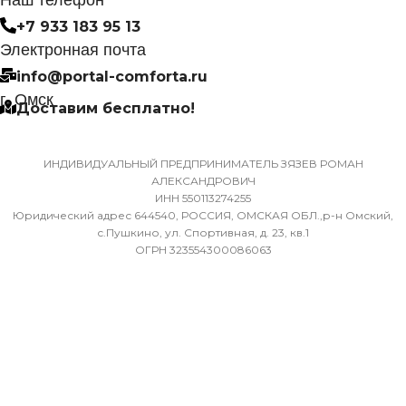
САМОДИАГНОСТИКИ
+7 933 183 95 13
ДИАМЕТР ТРУБ (ГАЗ)
НЕИСПРАВНОСТИ
Электронная почта
info@portal-comforta.ru
9,52
Да
г. Омск
Доставим бесплатно!
ХЛАДАГЕНТ
МАССА ТОВАРА С УПАКОВКОЙ
R410A
(БРУТТО)
ИНДИВИДУАЛЬНЫЙ ПРЕДПРИНИМАТЕЛЬ ЗЯЗЕВ РОМАН
АЛЕКСАНДРОВИЧ
ЭФФЕКТИВЕН ДЛЯ
ИНН 550113274255
36
ПОМЕЩ. ПЛОЩАДЬЮ
Юридический адрес 644540, РОССИЯ, ОМСКАЯ ОБЛ.,р-н Омский,
ДО
с.Пушкино, ул. Спортивная, д. 23, кв.1
ОГРН 323554300086063
МИН. РАБОЧАЯ ТЕМПЕРАТУРА
ВОЗДУХА ДЛЯ ВНЕШНЕГО
23
БЛОКА
ВЫСОТА ВНУТР. БЛОКА
-7
316
ПОДСВЕТКА ДИСПЛЕЯ