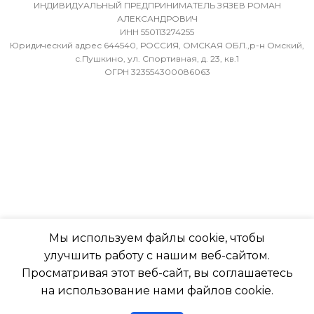
ВОЗДУХА ДЛЯ ВНЕШНЕ
ИНДИВИДУАЛЬНЫЙ ПРЕДПРИНИМАТЕЛЬ ЗЯЗЕВ РОМАН
36
АЛЕКСАНДРОВИЧ
БЛОКА
ИНН 550113274255
Юридический адрес 644540, РОССИЯ, ОМСКАЯ ОБЛ.,р-н Омский,
МИН. РАБОЧАЯ ТЕМПЕРАТУРА
-7
с.Пушкино, ул. Спортивная, д. 23, кв.1
ОГРН 323554300086063
ВОЗДУХА ДЛЯ ВНЕШНЕГО
БЛОКА
ПОДСВЕТКА ДИСПЛЕЯ
-7
ТАЙМЕР НА ОТКЛЮЧЕН
ПОДСВЕТКА ДИСПЛЕЯ
Да
ТАЙМЕР НА ОТКЛЮЧЕНИЕ
РАБОТАЕТ С МАРУСЕЙ
Мы используем файлы cookie, чтобы
Да
улучшить работу с нашим веб-сайтом.
РАБОТАЕТ С АЛИСОЙ
Просматривая этот веб-сайт, вы соглашаетесь
ДИАМЕТР ТРУБ (ЖИДКОСТЬ)
на использование нами файлов cookie.
ТАЙМЕР НА ВКЛЮЧЕНИ