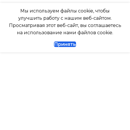
ТАЙМЕР НА ОТКЛЮЧЕНИЕ
Мы используем файлы cookie, чтобы
247
улучшить работу с нашим веб-сайтом.
Да
Просматривая этот веб-сайт, вы соглашаетесь
ГЛУБИНА ВНЕШНЕГО
на использование нами файлов cookie.
БЛОКА
ДИАМЕТР ТРУБ (ЖИДКОСТЬ)
Принять
327
1/4
ДИАМЕТР ТРУБ (ГАЗ)
ТАЙМЕР НА ВКЛЮЧЕНИЕ
Да
ГАРАНТИЙНЫЙ ДОКУМЕНТ
ВЫСОТА ВНУТР. БЛОКА