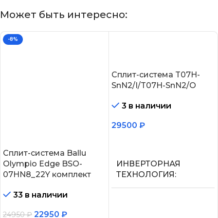
Может быть интересно:
-8%
Сплит-система T07H-
SnN2/I/T07H-SnN2/O
3 в наличии
29500
₽
В корзину
Сплит-система Ballu
Olympio Edge BSO-
ИНВЕРТОРНАЯ
07HN8_22Y комплект
ТЕХНОЛОГИЯ
33 в наличии
Нет
22950
₽
24950
₽