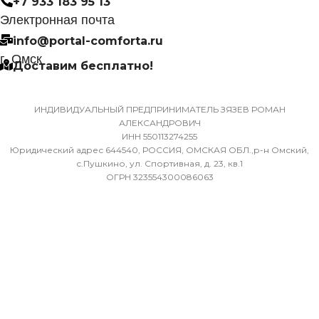
+7 933 183 95 13
ДИАМЕТР ТРУБ (ГАЗ)
НЕИСПРАВНОСТИ
Электронная почта
info@portal-comforta.ru
9,52
Да
г. Омск
Доставим бесплатно!
ХЛАДАГЕНТ
МАССА ТОВАРА С УПАКОВКОЙ
R410A
(БРУТТО)
ИНДИВИДУАЛЬНЫЙ ПРЕДПРИНИМАТЕЛЬ ЗЯЗЕВ РОМАН
АЛЕКСАНДРОВИЧ
ЭФФЕКТИВЕН ДЛЯ
ИНН 550113274255
36
ПОМЕЩ. ПЛОЩАДЬЮ
Юридический адрес 644540, РОССИЯ, ОМСКАЯ ОБЛ.,р-н Омский,
ДО
с.Пушкино, ул. Спортивная, д. 23, кв.1
ОГРН 323554300086063
МИН. РАБОЧАЯ ТЕМПЕРАТУРА
ВОЗДУХА ДЛЯ ВНЕШНЕГО
23
БЛОКА
ВЫСОТА ВНУТР. БЛОКА
-7
316
ПОДСВЕТКА ДИСПЛЕЯ
ГЛУБИНА ВНУТР. БЛОК