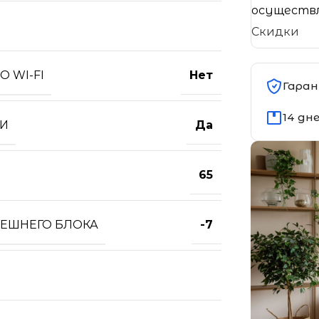
осуществл
Скидки
 WI-FI
Нет
Гаран
14 дн
ТИ
Да
65
НЕШНЕГО БЛОКА
-7