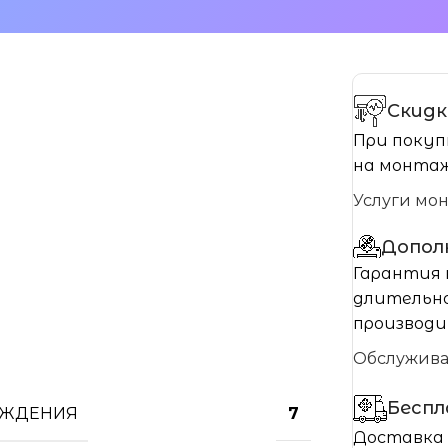
Скидк
При покуп
на монтаж
Услуги мо
Допол
Гарантия 
длительно
производи
Обслужив
Бесп
АЖДЕНИЯ
7
Доставка 