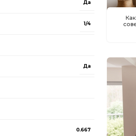
Да
Как
1/4
сов
Да
0.667