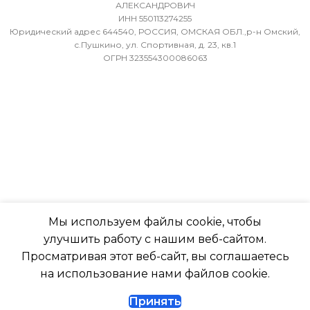
36
АЛЕКСАНДРОВИЧ
БЛОКА
ИНН 550113274255
Юридический адрес 644540, РОССИЯ, ОМСКАЯ ОБЛ.,р-н Омский,
МИН. РАБОЧАЯ ТЕМПЕРАТУРА
-7
с.Пушкино, ул. Спортивная, д. 23, кв.1
ОГРН 323554300086063
ВОЗДУХА ДЛЯ ВНЕШНЕГО
БЛОКА
ПОДСВЕТКА ДИСПЛЕЯ
-7
ТАЙМЕР НА ОТКЛЮЧЕН
ПОДСВЕТКА ДИСПЛЕЯ
Да
ТАЙМЕР НА ОТКЛЮЧЕНИЕ
РАБОТАЕТ С МАРУСЕЙ
Мы используем файлы cookie, чтобы
Да
улучшить работу с нашим веб-сайтом.
РАБОТАЕТ С АЛИСОЙ
Просматривая этот веб-сайт, вы соглашаетесь
ДИАМЕТР ТРУБ (ЖИДКОСТЬ)
на использование нами файлов cookie.
ТАЙМЕР НА ВКЛЮЧЕНИ
Принять
1/4