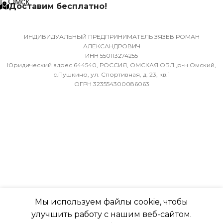
г. Омск
Доставим бесплатно!
(БРУТТО)
МИН. РАБОЧАЯ ТЕМПЕР
ВОЗДУХА ДЛЯ ВНЕШНЕ
36
БЛОКА
ИНДИВИДУАЛЬНЫЙ ПРЕДПРИНИМАТЕЛЬ ЗЯЗЕВ РОМАН
АЛЕКСАНДРОВИЧ
ИНН 550113274255
МИН. РАБОЧАЯ ТЕМПЕРАТУРА
-7
Юридический адрес 644540, РОССИЯ, ОМСКАЯ ОБЛ.,р-н Омский,
ВОЗДУХА ДЛЯ ВНЕШНЕГО
с.Пушкино, ул. Спортивная, д. 23, кв.1
ОГРН 323554300086063
БЛОКА
ПОДСВЕТКА ДИСПЛЕЯ
-7
ТАЙМЕР НА ОТКЛЮЧЕН
ПОДСВЕТКА ДИСПЛЕЯ
Да
ТАЙМЕР НА ОТКЛЮЧЕНИЕ
РАБОТАЕТ С МАРУСЕЙ
Да
Мы используем файлы cookie, чтобы
РАБОТАЕТ С АЛИСОЙ
улучшить работу с нашим веб-сайтом.
ДИАМЕТР ТРУБ (ЖИДКОСТЬ)