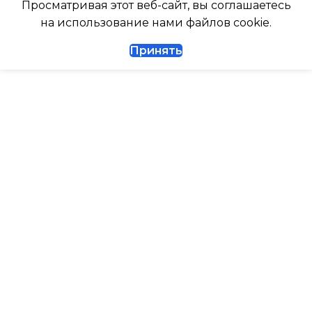
Просматривая этот веб-сайт, вы соглашаетесь
ТАЙМЕР НА ВКЛЮЧЕНИ
на использование нами файлов cookie.
1/4
Принять
ВЫСОТА ВНУТР. БЛОКА
ДИАМЕТР ТРУБ (ГАЗ)
ВЫСОТА ВНЕШНЕГО БЛ
ТАЙМЕР НА ВКЛЮЧЕНИЕ
Да
0.462
ГАРАНТИЙНЫЙ ДОКУМЕНТ
МАКС. РАБОЧАЯ
ТЕМПЕРАТУРА ВОЗДУХ
ВЫСОТА ВНУТР. БЛОКА
ВНЕШНЕГО БЛОКА
ВЫСОТА ВНЕШНЕГО БЛОКА
43
0.495
МАКС. РАСХОД ВОЗДУХ