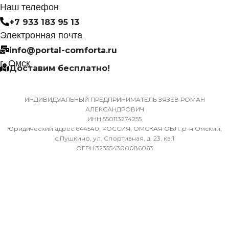
НЕИСПРАВНОСТИ
Наш телефон
МАССА ТОВАРА С УПА
(БРУТТО)
+7 933 183 95 13
Да
Электронная почта
32
info@portal-comforta.ru
МАССА ТОВАРА С УПАКОВКОЙ
г. Омск
Доставим бесплатно!
(БРУТТО)
МИН. РАБОЧАЯ ТЕМПЕР
ВОЗДУХА ДЛЯ ВНЕШНЕ
36
БЛОКА
ИНДИВИДУАЛЬНЫЙ ПРЕДПРИНИМАТЕЛЬ ЗЯЗЕВ РОМАН
АЛЕКСАНДРОВИЧ
ИНН 550113274255
МИН. РАБОЧАЯ ТЕМПЕРАТУРА
-7
Юридический адрес 644540, РОССИЯ, ОМСКАЯ ОБЛ.,р-н Омский,
ВОЗДУХА ДЛЯ ВНЕШНЕГО
с.Пушкино, ул. Спортивная, д. 23, кв.1
ОГРН 323554300086063
БЛОКА
ПОДСВЕТКА ДИСПЛЕЯ
-7
ТАЙМЕР НА ОТКЛЮЧЕН
ПОДСВЕТКА ДИСПЛЕЯ
Да