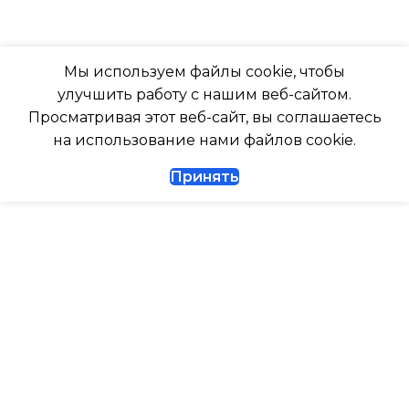
ТАЙМЕР НА ОТКЛЮЧЕНИЕ
РАБОТАЕТ С МАРУСЕЙ
Да
Мы используем файлы cookie, чтобы
РАБОТАЕТ С АЛИСОЙ
улучшить работу с нашим веб-сайтом.
ДИАМЕТР ТРУБ (ЖИДКОСТЬ)
Просматривая этот веб-сайт, вы соглашаетесь
ТАЙМЕР НА ВКЛЮЧЕНИ
на использование нами файлов cookie.
1/4
Принять
ВЫСОТА ВНУТР. БЛОКА
ДИАМЕТР ТРУБ (ГАЗ)
ВЫСОТА ВНЕШНЕГО БЛ
ТАЙМЕР НА ВКЛЮЧЕНИЕ
Да
0.462
ГАРАНТИЙНЫЙ ДОКУМЕНТ
МАКС. РАБОЧАЯ
ТЕМПЕРАТУРА ВОЗДУХ
ВЫСОТА ВНУТР. БЛОКА
ВНЕШНЕГО БЛОКА