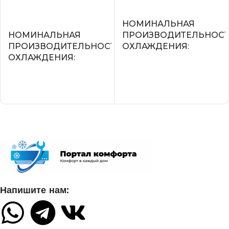
В корзину
В корзину
НОМИНАЛЬНАЯ
НОМИНАЛЬНАЯ
ПРОИЗВОДИТЕЛЬНОС
ПРОИЗВОДИТЕЛЬНОСТЬ
ОХЛАЖДЕНИЯ
ОХЛАЖДЕНИЯ
2.2
2.05
УПРАВЛЕНИЕ ГОЛОСО
СЕТЕВОЙ КАБЕЛЬ
СЕТЕВОЙ КАБЕЛЬ
УПРАВЛЕНИЕ C МОБИЛЬНОГО
ПРИЛОЖЕНИЯ ПО WI-FI
УПРАВЛЕНИЕ C МОБИ
ПРИЛОЖЕНИЯ ПО WI-FI
Нет
Напишите нам:
Опция доступна при подклю
СИСТЕМА
съемного Wi-Fi модуля
САМОДИАГНОСТИКИ