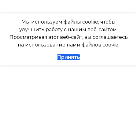
ТАЙМЕР НА ОТКЛЮЧЕНИЕ
ВЫСОТА ВНУТР. БЛОКА
Мы используем файлы cookie, чтобы
улучшить работу с нашим веб-сайтом.
Да
316
Просматривая этот веб-сайт, вы соглашаетесь
на использование нами файлов cookie.
ДИАМЕТР ТРУБ (ЖИДКОСТЬ)
ГЛУБИНА ВНУТР. БЛОК
Принять
1/4
247
ДИАМЕТР ТРУБ (ГАЗ)
ГЛУБИНА ВНЕШНЕГО
БЛОКА
ТАЙМЕР НА ВКЛЮЧЕНИЕ
Да
327
ГАРАНТИЙНЫЙ ДОКУМЕНТ
ВЫСОТА ВНУТР. БЛОКА