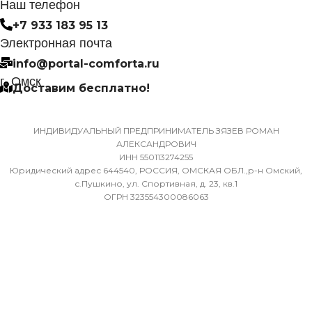
СИСТЕМА
Наш телефон
САМОДИАГНОСТИКИ
+7 933 183 95 13
НЕИСПРАВНОСТИ
ДИАМЕТР ТРУБ
Электронная почта
(ЖИДКОСТЬ)
info@portal-comforta.ru
Да
г. Омск
Доставим бесплатно!
6,35
МАССА ТОВАРА С УПАКОВКОЙ
(БРУТТО)
ДИАМЕТР ТРУБ (ГАЗ)
ИНДИВИДУАЛЬНЫЙ ПРЕДПРИНИМАТЕЛЬ ЗЯЗЕВ РОМАН
АЛЕКСАНДРОВИЧ
ИНН 550113274255
36
9,52
Юридический адрес 644540, РОССИЯ, ОМСКАЯ ОБЛ.,р-н Омский,
с.Пушкино, ул. Спортивная, д. 23, кв.1
ОГРН 323554300086063
МИН. РАБОЧАЯ ТЕМПЕРАТУРА
ХЛАДАГЕНТ
R410A
ВОЗДУХА ДЛЯ ВНЕШНЕГО
БЛОКА
ЭФФЕКТИВЕН ДЛЯ
ПОМЕЩ. ПЛОЩАДЬЮ
-7
ДО
ПОДСВЕТКА ДИСПЛЕЯ
23