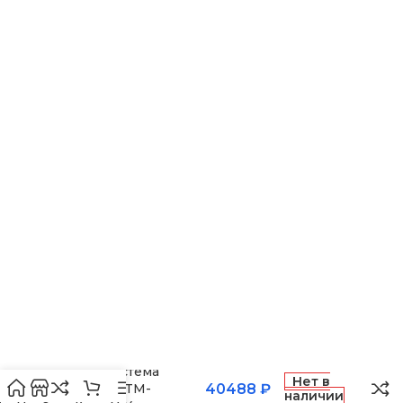
ВНЕШНЕГО БЛОКА
ВЫСОТА ВНЕШНЕГО БЛОКА
43
0.495
МАКС. РАСХОД ВОЗДУХ
МАКС. РАБОЧАЯ
РАБОТАЕТ С HOMMYN
ТЕМПЕРАТУРА ВОЗДУХА ДЛЯ
ВНЕШНЕГО БЛОКА
ГЛУБИНА ВНЕШНЕГО Б
43
0.246
МАКС. РАСХОД ВОЗДУХА
БРЕНД
ПАМЯТЬ ЗАДАННЫХ
МАКС. ПОТРЕБЛЯЕМАЯ
ПАРАМЕТРОВ РАБОТЫ
Сплит-система
МОЩНОСТЬ
Нет в
SHUFT SFTM-
40488
₽
наличии