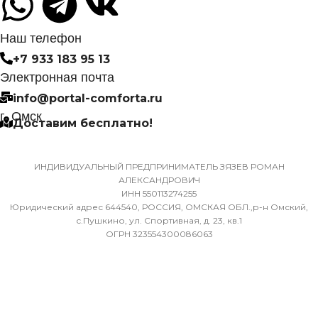
СИСТЕМА
съемного Wi-Fi модуля
САМОДИАГНОСТИКИ
НЕИСПРАВНОСТИ
Наш телефон
МАССА ТОВАРА С УПА
(БРУТТО)
+7 933 183 95 13
Да
Электронная почта
32
info@portal-comforta.ru
МАССА ТОВАРА С УПАКОВКОЙ
г. Омск
Доставим бесплатно!
(БРУТТО)
МИН. РАБОЧАЯ ТЕМПЕР
ВОЗДУХА ДЛЯ ВНЕШНЕ
36
БЛОКА
ИНДИВИДУАЛЬНЫЙ ПРЕДПРИНИМАТЕЛЬ ЗЯЗЕВ РОМАН
АЛЕКСАНДРОВИЧ
ИНН 550113274255
МИН. РАБОЧАЯ ТЕМПЕРАТУРА
-7
Юридический адрес 644540, РОССИЯ, ОМСКАЯ ОБЛ.,р-н Омский,
ВОЗДУХА ДЛЯ ВНЕШНЕГО
с.Пушкино, ул. Спортивная, д. 23, кв.1
ОГРН 323554300086063
БЛОКА
ПОДСВЕТКА ДИСПЛЕЯ
-7
ТАЙМЕР НА ОТКЛЮЧЕН
ПОДСВЕТКА ДИСПЛЕЯ