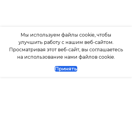
Да
ТАЙМЕР НА ОТКЛЮЧЕНИЕ
РАБОТАЕТ С МАРУСЕЙ
Да
Мы используем файлы cookie, чтобы
РАБОТАЕТ С АЛИСОЙ
улучшить работу с нашим веб-сайтом.
ДИАМЕТР ТРУБ (ЖИДКОСТЬ)
Просматривая этот веб-сайт, вы соглашаетесь
ТАЙМЕР НА ВКЛЮЧЕНИ
на использование нами файлов cookie.
1/4
Принять
ВЫСОТА ВНУТР. БЛОКА
ДИАМЕТР ТРУБ (ГАЗ)
ВЫСОТА ВНЕШНЕГО БЛ
ТАЙМЕР НА ВКЛЮЧЕНИЕ
Да
0.462
ГАРАНТИЙНЫЙ ДОКУМЕНТ
МАКС. РАБОЧАЯ
ТЕМПЕРАТУРА ВОЗДУХ
ВЫСОТА ВНУТР. БЛОКА