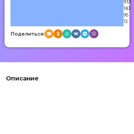
933
183
95
13
Поделиться:
Описание