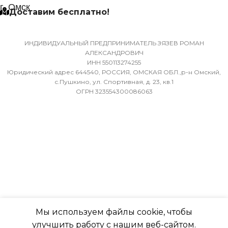
г. Омск
Доставим бесплатно!
МАССА ТОВАРА С УПАКОВКОЙ
МИН. РАБОЧАЯ ТЕМПЕР
(БРУТТО)
ВОЗДУХА ДЛЯ ВНЕШНЕ
БЛОКА
ИНДИВИДУАЛЬНЫЙ ПРЕДПРИНИМАТЕЛЬ ЗЯЗЕВ РОМАН
36
АЛЕКСАНДРОВИЧ
ИНН 550113274255
-7
Юридический адрес 644540, РОССИЯ, ОМСКАЯ ОБЛ.,р-н Омский,
МИН. РАБОЧАЯ ТЕМПЕРАТУРА
с.Пушкино, ул. Спортивная, д. 23, кв.1
ВОЗДУХА ДЛЯ ВНЕШНЕГО
ОГРН 323554300086063
ПОДСВЕТКА ДИСПЛЕЯ
БЛОКА
ТАЙМЕР НА ОТКЛЮЧЕН
-7
Да
ПОДСВЕТКА ДИСПЛЕЯ
РАБОТАЕТ С МАРУСЕЙ
ТАЙМЕР НА ОТКЛЮЧЕНИЕ
Мы используем файлы cookie, чтобы
РАБОТАЕТ С АЛИСОЙ
Да
улучшить работу с нашим веб-сайтом.