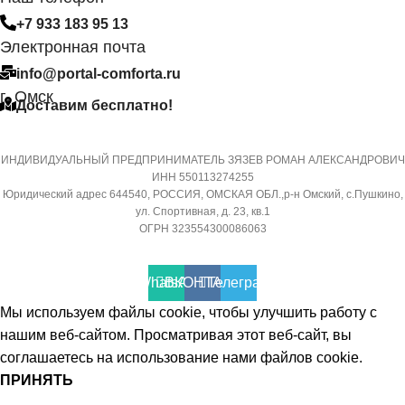
МАССА ТОВАРА С УПАКО
НЕИСПРАВНОСТИ
(БРУТТО)
+7 933 183 95 13
Электронная почта
Да
32
info@portal-comforta.ru
г. Омск
Доставим бесплатно!
МАССА ТОВАРА С УПАКОВКОЙ
МИН. РАБОЧАЯ ТЕМПЕРА
(БРУТТО)
ВОЗДУХА ДЛЯ ВНЕШНЕГО
БЛОКА
ИНДИВИДУАЛЬНЫЙ ПРЕДПРИНИМАТЕЛЬ ЗЯЗЕВ РОМАН АЛЕКСАНДРОВИЧ
36
ИНН 550113274255
Юридический адрес 644540, РОССИЯ, ОМСКАЯ ОБЛ.,р-н Омский, с.Пушкино,
-7
ул. Спортивная, д. 23, кв.1
МИН. РАБОЧАЯ ТЕМПЕРАТУРА
ОГРН 323554300086063
ВОЗДУХА ДЛЯ ВНЕШНЕГО
ПОДСВЕТКА ДИСПЛЕЯ
БЛОКА
WhatsApp
ВКОНТАКТЕ
Телеграмм
ТАЙМЕР НА ОТКЛЮЧЕНИ
Мы используем файлы cookie, чтобы улучшить работу с
-7
нашим веб-сайтом. Просматривая этот веб-сайт, вы
соглашаетесь на использование нами файлов cookie.
Да
ПОДСВЕТКА ДИСПЛЕЯ
ПРИНЯТЬ