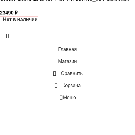
43
ВЫСОТА ВНЕШНЕГО БЛОКА
23490
₽
МАКС. РАСХОД ВОЗДУХА
Нет в наличии
0.495
РАБОТАЕТ С HOMMYN
МАКС. РАБОЧАЯ
ТЕМПЕРАТУРА ВОЗДУХА ДЛЯ
Главная
ГЛУБИНА ВНЕШНЕГО БЛО
ВНЕШНЕГО БЛОКА
Магазин
0.246
43
Сравнить
БРЕНД
Корзина
МАКС. РАСХОД ВОЗДУХА
Меню
МАКС. ПОТРЕБЛЯЕМАЯ
ПАМЯТЬ ЗАДАННЫХ
МОЩНОСТЬ
ПАРАМЕТРОВ РАБОТЫ
0.925
Да