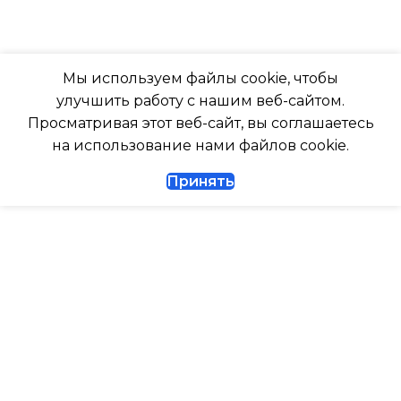
ТАЙМЕР НА ОТКЛЮЧЕНИЕ
РАБОТАЕТ С МАРУСЕЙ
Мы используем файлы cookie, чтобы
Да
улучшить работу с нашим веб-сайтом.
РАБОТАЕТ С АЛИСОЙ
Просматривая этот веб-сайт, вы соглашаетесь
ДИАМЕТР ТРУБ (ЖИДКОСТЬ)
на использование нами файлов cookie.
ТАЙМЕР НА ВКЛЮЧЕНИ
Принять
1/4
ВЫСОТА ВНУТР. БЛОКА
ДИАМЕТР ТРУБ (ГАЗ)
ВЫСОТА ВНЕШНЕГО БЛ
ТАЙМЕР НА ВКЛЮЧЕНИЕ
Да
0.462
ГАРАНТИЙНЫЙ ДОКУМЕНТ
МАКС. РАБОЧАЯ
ТЕМПЕРАТУРА ВОЗДУХ
ВЫСОТА ВНУТР. БЛОКА
ВНЕШНЕГО БЛОКА