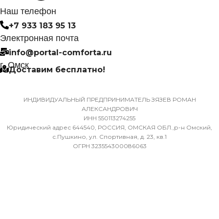
САМОДИАГНОСТИКИ
Наш телефон
НЕИСПРАВНОСТИ
МАССА ТОВАРА С УПА
+7 933 183 95 13
(БРУТТО)
Электронная почта
Да
info@portal-comforta.ru
32
г. Омск
Доставим бесплатно!
МАССА ТОВАРА С УПАКОВКОЙ
(БРУТТО)
МИН. РАБОЧАЯ ТЕМПЕР
ВОЗДУХА ДЛЯ ВНЕШНЕ
ИНДИВИДУАЛЬНЫЙ ПРЕДПРИНИМАТЕЛЬ ЗЯЗЕВ РОМАН
36
АЛЕКСАНДРОВИЧ
БЛОКА
ИНН 550113274255
Юридический адрес 644540, РОССИЯ, ОМСКАЯ ОБЛ.,р-н Омский,
МИН. РАБОЧАЯ ТЕМПЕРАТУРА
-7
с.Пушкино, ул. Спортивная, д. 23, кв.1
ОГРН 323554300086063
ВОЗДУХА ДЛЯ ВНЕШНЕГО
БЛОКА
ПОДСВЕТКА ДИСПЛЕЯ
-7
ТАЙМЕР НА ОТКЛЮЧЕН
ПОДСВЕТКА ДИСПЛЕЯ
Да