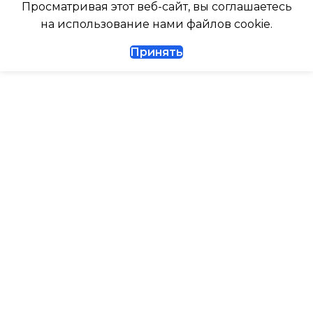
ДИАМЕТР ТРУБ (ЖИДКОСТЬ)
Просматривая этот веб-сайт, вы соглашаетесь
ТАЙМЕР НА ВКЛЮЧЕНИ
на использование нами файлов cookie.
1/4
Принять
ВЫСОТА ВНУТР. БЛОКА
ДИАМЕТР ТРУБ (ГАЗ)
ВЫСОТА ВНЕШНЕГО БЛ
ТАЙМЕР НА ВКЛЮЧЕНИЕ
Да
0.462
ГАРАНТИЙНЫЙ ДОКУМЕНТ
МАКС. РАБОЧАЯ
ТЕМПЕРАТУРА ВОЗДУХ
ВЫСОТА ВНУТР. БЛОКА
ВНЕШНЕГО БЛОКА
ВЫСОТА ВНЕШНЕГО БЛОКА
43
0.495
МАКС. РАСХОД ВОЗДУХ