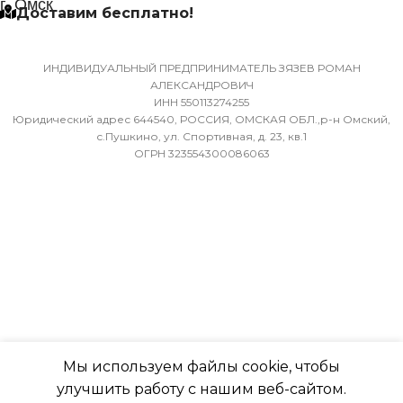
г. Омск
Доставим бесплатно!
(БРУТТО)
МИН. РАБОЧАЯ ТЕМПЕР
ВОЗДУХА ДЛЯ ВНЕШНЕ
36
БЛОКА
ИНДИВИДУАЛЬНЫЙ ПРЕДПРИНИМАТЕЛЬ ЗЯЗЕВ РОМАН
АЛЕКСАНДРОВИЧ
ИНН 550113274255
МИН. РАБОЧАЯ ТЕМПЕРАТУРА
-7
Юридический адрес 644540, РОССИЯ, ОМСКАЯ ОБЛ.,р-н Омский,
ВОЗДУХА ДЛЯ ВНЕШНЕГО
с.Пушкино, ул. Спортивная, д. 23, кв.1
ОГРН 323554300086063
БЛОКА
ПОДСВЕТКА ДИСПЛЕЯ
-7
ТАЙМЕР НА ОТКЛЮЧЕН
ПОДСВЕТКА ДИСПЛЕЯ
Да
ТАЙМЕР НА ОТКЛЮЧЕНИЕ
РАБОТАЕТ С МАРУСЕЙ
Да
Мы используем файлы cookie, чтобы
РАБОТАЕТ С АЛИСОЙ
улучшить работу с нашим веб-сайтом.