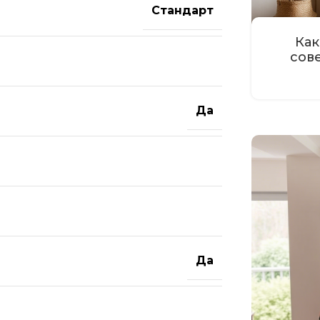
Стандарт
Как
сов
Да
Да