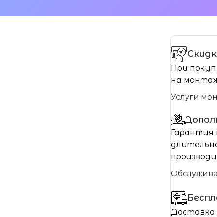
Скидк
При покуп
на монтаж
Услуги мо
Допол
Гарантия 
длительно
производи
Обслужив
Бесп
Доставка 