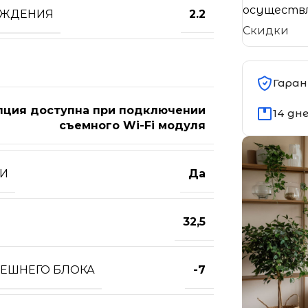
осуществл
АЖДЕНИЯ
2.2
Скидки
Гаран
пция доступна при подключении
14 дн
съемного Wi-Fi модуля
ТИ
Да
32,5
НЕШНЕГО БЛОКА
-7