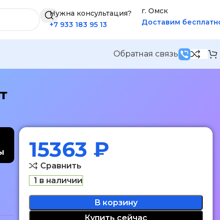
г. Омск
Нужна консультация?
Доставим бесплатн
+7 933 183 95 13
Обратная связь
т
15363
₽
ы
Сравнить
1 в наличии
В корзину
Купить сейчас