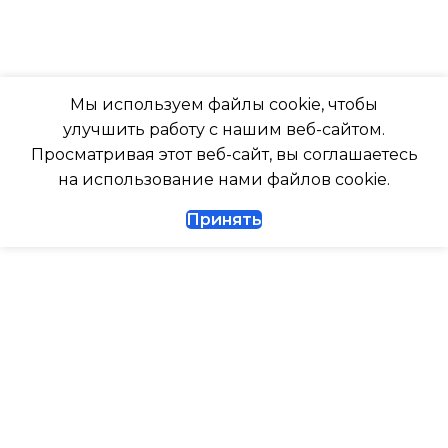
316
ПОДСВЕТКА ДИСПЛЕЯ
ГЛУБИНА ВНУТР. БЛОК
ТАЙМЕР НА ОТКЛЮЧЕНИЕ
Мы используем файлы cookie, чтобы
247
улучшить работу с нашим веб-сайтом.
Да
Просматривая этот веб-сайт, вы соглашаетесь
ГЛУБИНА ВНЕШНЕГО
на использование нами файлов cookie.
БЛОКА
ДИАМЕТР ТРУБ (ЖИДКОСТЬ)
Принять
327
1/4
ДИАМЕТР ТРУБ (ГАЗ)
ТАЙМЕР НА ВКЛЮЧЕНИЕ
Да
ГАРАНТИЙНЫЙ ДОКУМЕНТ