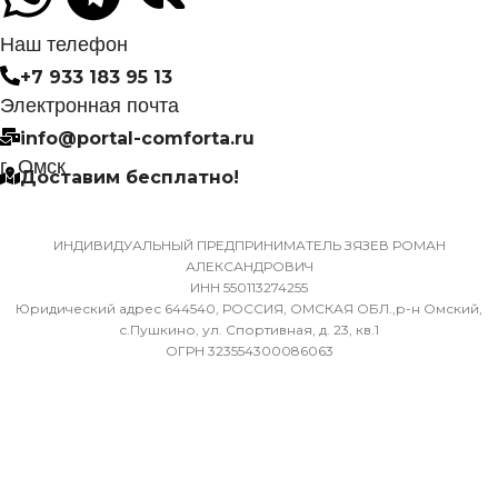
6,35
СИСТЕМА
Наш телефон
САМОДИАГНОСТИКИ
+7 933 183 95 13
ДИАМЕТР ТРУБ (ГАЗ)
НЕИСПРАВНОСТИ
Электронная почта
info@portal-comforta.ru
9,52
Да
г. Омск
Доставим бесплатно!
ХЛАДАГЕНТ
МАССА ТОВАРА С УПАКОВКОЙ
R410A
(БРУТТО)
ИНДИВИДУАЛЬНЫЙ ПРЕДПРИНИМАТЕЛЬ ЗЯЗЕВ РОМАН
АЛЕКСАНДРОВИЧ
ЭФФЕКТИВЕН ДЛЯ
ИНН 550113274255
36
ПОМЕЩ. ПЛОЩАДЬЮ
Юридический адрес 644540, РОССИЯ, ОМСКАЯ ОБЛ.,р-н Омский,
ДО
с.Пушкино, ул. Спортивная, д. 23, кв.1
ОГРН 323554300086063
МИН. РАБОЧАЯ ТЕМПЕРАТУРА
ВОЗДУХА ДЛЯ ВНЕШНЕГО
23
БЛОКА
ВЫСОТА ВНУТР. БЛОКА
-7