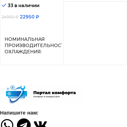
33 в наличии
Нет
22950
₽
24950
₽
МАКС.
В корзину
ПРОИЗВОДИТЕЛЬНОС
ОХЛАЖДЕНИЯ (1)
НОМИНАЛЬНАЯ
ПРОИЗВОДИТЕЛЬНОСТЬ
ОХЛАЖДЕНИЯ
2,25
2.05
ПОТРЕБЛЯЕМАЯ
МОЩНОСТЬ В РЕЖИМЕ
ОХЛАЖДЕНИЯ
СЕТЕВОЙ КАБЕЛЬ
0,700
УПРАВЛЕНИЕ C МОБИЛЬНОГО
ПРИЛОЖЕНИЯ ПО WI-FI
ДИАМЕТР ТРУБ
Напишите нам:
(ЖИДКОСТЬ)
Нет