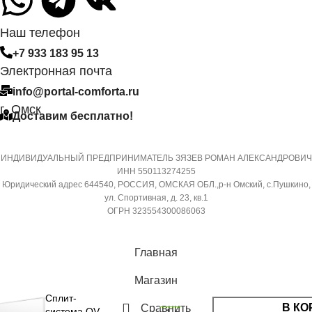
6,35
СИСТЕМА
Наш телефон
САМОДИАГНОСТИКИ
+7 933 183 95 13
ДИАМЕТР ТРУБ (ГАЗ)
НЕИСПРАВНОСТИ
Электронная почта
info@portal-comforta.ru
9,52
Да
г. Омск
Доставим бесплатно!
ХЛАДАГЕНТ
МАССА ТОВАРА С УПАКОВКОЙ
R410A
(БРУТТО)
ИНДИВИДУАЛЬНЫЙ ПРЕДПРИНИМАТЕЛЬ ЗЯЗЕВ РОМАН АЛЕКСАНДРОВИЧ
ИНН 550113274255
ЭФФЕКТИВЕН ДЛЯ
Юридический адрес 644540, РОССИЯ, ОМСКАЯ ОБЛ.,р-н Омский, с.Пушкино,
36
ПОМЕЩ. ПЛОЩАДЬЮ
ул. Спортивная, д. 23, кв.1
ДО
ОГРН 323554300086063
МИН. РАБОЧАЯ ТЕМПЕРАТУРА
ВОЗДУХА ДЛЯ ВНЕШНЕГО
23
Главная
БЛОКА
Магазин
ВЫСОТА ВНУТР. БЛОКА
-7
Сплит-
В КО
Сравнить
система QV-