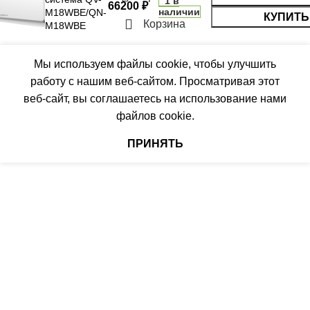
1 в
66200
₽
316
наличии
M18WBE/QN-
КУПИТЬ
ПОДСВЕТКА ДИСПЛЕЯ
Корзина
M18WBE
ГЛУБИНА ВНУТР. БЛОКА
Меню
ТАЙМЕР НА ОТКЛЮЧЕНИЕ
Мы используем файлы cookie, чтобы улучшить
работу с нашим веб-сайтом. Просматривая этот
247
Да
веб-сайт, вы соглашаетесь на использование нами
файлов cookie.
ГЛУБИНА ВНЕШНЕГО
БЛОКА
ДИАМЕТР ТРУБ (ЖИДКОСТЬ)
ПРИНЯТЬ
327
1/4
ДИАМЕТР ТРУБ (ГАЗ)
ТАЙМЕР НА ВКЛЮЧЕНИЕ
Да
ГАРАНТИЙНЫЙ ДОКУМЕНТ