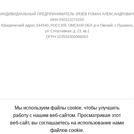
МАССА ТОВАРА С УПАКОВКОЙ
МИН. РАБОЧАЯ ТЕМПЕРА
(БРУТТО)
ВОЗДУХА ДЛЯ ВНЕШНЕГО
ИНДИВИДУАЛЬНЫЙ ПРЕДПРИНИМАТЕЛЬ ЗЯЗЕВ РОМАН АЛЕКСАНДРОВИЧ
ИНН 550113274255
БЛОКА
Юридический адрес 644540, РОССИЯ, ОМСКАЯ ОБЛ.,р-н Омский, с.Пушкино,
36
ул. Спортивная, д. 23, кв.1
-7
ОГРН 323554300086063
МИН. РАБОЧАЯ ТЕМПЕРАТУРА
ВОЗДУХА ДЛЯ ВНЕШНЕГО
ПОДСВЕТКА ДИСПЛЕЯ
БЛОКА
ТАЙМЕР НА ОТКЛЮЧЕНИ
-7
Да
ПОДСВЕТКА ДИСПЛЕЯ
РАБОТАЕТ С МАРУСЕЙ
ТАЙМЕР НА ОТКЛЮЧЕНИЕ
Мы используем файлы cookie, чтобы улучшить
работу с нашим веб-сайтом. Просматривая этот
РАБОТАЕТ С АЛИСОЙ
Да
веб-сайт, вы соглашаетесь на использование нами
файлов cookie.