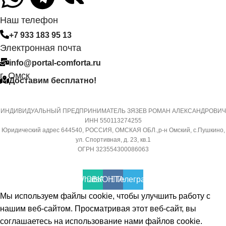
СИСТЕМА
САМОДИАГНОСТИКИ
Наш телефон
МАССА ТОВАРА С УПАКО
НЕИСПРАВНОСТИ
(БРУТТО)
+7 933 183 95 13
Электронная почта
Да
32
info@portal-comforta.ru
г. Омск
Доставим бесплатно!
МАССА ТОВАРА С УПАКОВКОЙ
МИН. РАБОЧАЯ ТЕМПЕРА
(БРУТТО)
ВОЗДУХА ДЛЯ ВНЕШНЕГО
БЛОКА
ИНДИВИДУАЛЬНЫЙ ПРЕДПРИНИМАТЕЛЬ ЗЯЗЕВ РОМАН АЛЕКСАНДРОВИЧ
36
ИНН 550113274255
Юридический адрес 644540, РОССИЯ, ОМСКАЯ ОБЛ.,р-н Омский, с.Пушкино,
-7
ул. Спортивная, д. 23, кв.1
МИН. РАБОЧАЯ ТЕМПЕРАТУРА
ОГРН 323554300086063
ВОЗДУХА ДЛЯ ВНЕШНЕГО
ПОДСВЕТКА ДИСПЛЕЯ
БЛОКА
WhatsApp
ВКОНТАКТЕ
Телеграмм
ТАЙМЕР НА ОТКЛЮЧЕНИ
Мы используем файлы cookie, чтобы улучшить работу с
-7
нашим веб-сайтом. Просматривая этот веб-сайт, вы
соглашаетесь на использование нами файлов cookie.
Да
ПОДСВЕТКА ДИСПЛЕЯ