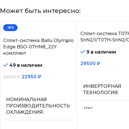
Может быть интересно:
-8%
Сплит-система T07
SnN2/I/T07H-SnN2/
Сплит-система Ballu Olympio
Edge BSO-07HN8_22Y
9 в наличии
комплект
29500
₽
49 в наличии
В корзину
22950
₽
24950
₽
ИНВЕРТОРНАЯ
В корзину
ТЕХНОЛОГИЯ
НОМИНАЛЬНАЯ
ПРОИЗВОДИТЕЛЬНОСТЬ
Нет
ОХЛАЖДЕНИЯ
МАКС.
2.05