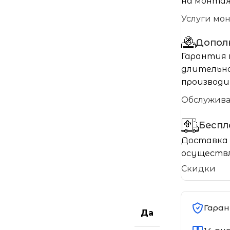
на монтаж
Услуги мо
Допол
Гарантия 
длительно
производи
Обслужив
Бесп
Доставка 
осуществл
Скидки
Гаран
Да