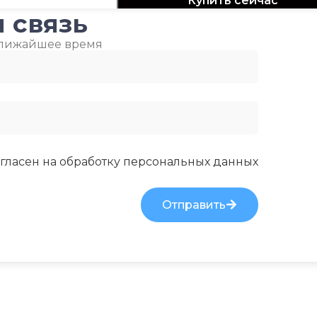
Купить сейчас
ВОЗДУХА ДЛЯ ВНЕШНЕГО
МАССА 
 связь
БЛОКА
(БРУТТО
ближайшее время
-7
28.6
10A
ПОДСВЕТКА ДИСПЛЕЯ
МИН. Р
Я
ВОЗДУХ
ДЬЮ
БЛОКА
ТАЙМЕР НА ОТКЛЮЧЕНИЕ
гласен на обработку
персональных данных
-15
Да
Отправить
ПОДСВ
БЛОКА
РАБОТАЕТ С МАРУСЕЙ
ТАЙМЕР
РАБОТАЕТ С АЛИСОЙ
Да
 БЛОКА
ТАЙМЕР НА ВКЛЮЧЕНИЕ
Да