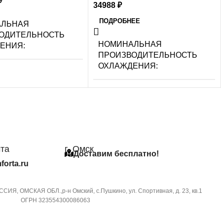
У
34988
₽
ПОДРОБНЕЕ
АЛЬНАЯ
ОДИТЕЛЬНОСТЬ
НОМИНАЛЬНАЯ
ДЕНИЯ
ПРОИЗВОДИТЕЛЬНОСТЬ
ОХЛАЖДЕНИЯ
3.55
ЕНИЕ ГОЛОСОМ
УПРАВЛЕНИЕ ГОЛОСОМ
Й КАБЕЛЬ
чта
г. Омск
СЕТЕВОЙ КАБЕЛЬ
Доставим бесплатно!
ЕНИЕ C МОБИЛЬНОГО
forta.ru
ЕНИЯ ПО WI-FI
УПРАВЛЕНИЕ C МОБИЛЬНОГО
ПРИЛОЖЕНИЯ ПО WI-FI
СИЯ, ОМСКАЯ ОБЛ.,р-н Омский, с.Пушкино, ул. Спортивная, д. 23, кв.1
ступна при подключении
ОГРН 323554300086063
Wi-Fi модуля
Опция доступна при подключении