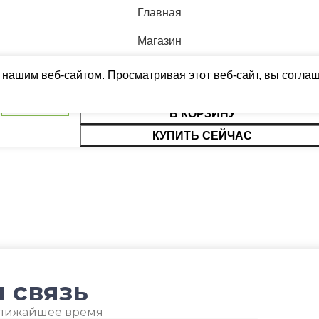
Главная
УПАКОВКОЙ
МАССА 
ДИАМЕТР ТРУБ
(БРУТТО
Магазин
(ЖИДКОСТЬ)
Сравнить
38
 нашим веб-сайтом. Просматривая этот веб-сайт, вы согла
6,35
Корзина
4 в наличии
В КОРЗИНУ
МПЕРАТУРА
МИН. Р
ДИАМЕТР ТРУБ (ГАЗ)
Меню
9,52
ШНЕГО
ВОЗДУХ
КУПИТЬ СЕЙЧАС
БЛОКА
ХЛАДАГЕНТ
R410A
-7
ЭФФЕКТИВЕН ДЛЯ ПОМЕЩ.
ЛЕЯ
ПОДСВЕ
ПЛОЩАДЬЮ ДО
23
ЮЧЕНИЕ
ТАЙМЕР
 связь
ВЫСОТА ВНУТР. БЛОКА
Да
ближайшее время