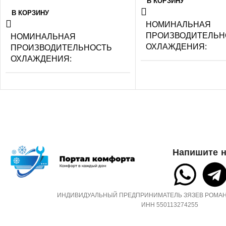
В КОРЗИНУ
В КОРЗИНУ
НОМИНАЛЬНАЯ
ПРОИЗВОДИТЕЛЬН
НОМИНАЛЬНАЯ
ОХЛАЖДЕНИЯ
ПРОИЗВОДИТЕЛЬНОСТЬ
ОХЛАЖДЕНИЯ
2.2
2.05
УПРАВЛЕНИЕ ГОЛ
СЕТЕВОЙ КАБЕЛЬ
СЕТЕВОЙ КАБЕЛЬ
УПРАВЛЕНИЕ C МОБИЛЬНОГО
Напишите н
ПРИЛОЖЕНИЯ ПО WI-FI
УПРАВЛЕНИЕ C М
ПРИЛОЖЕНИЯ ПО W
Нет
ИНДИВИДУАЛЬНЫЙ ПРЕДПРИНИМАТЕЛЬ ЗЯЗЕВ РОМАН
Опция доступна при 
ИНН 550113274255
съемного Wi-Fi модул
СИСТЕМА
САМОДИАГНОСТИКИ