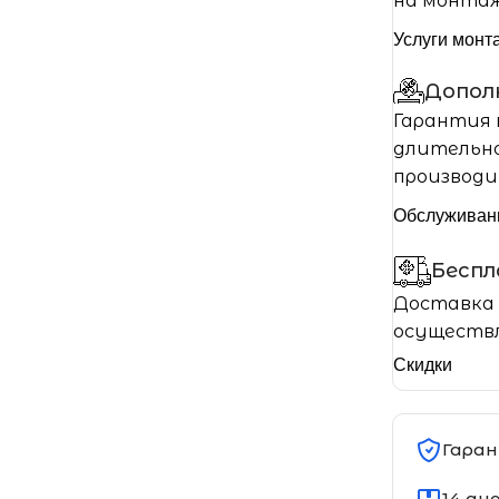
на монтаж
Услуги монт
Допол
Гарантия 
длительно
производи
Обслуживан
Бесп
Доставка 
осуществл
Скидки
Гаран
14 дн