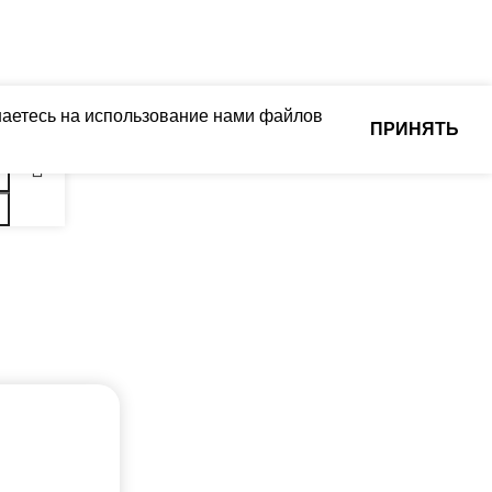
съемного Wi-Fi модуля
ТОВАРА С УПАКОВКОЙ
)
МАССА ТОВАРА С УПАКОВКОЙ
(БРУТТО)
шаетесь на использование нами файлов
ПРИНЯТЬ
30
АБОЧАЯ ТЕМПЕРАТУРА
А ДЛЯ ВНЕШНЕГО
МИН. РАБОЧАЯ ТЕМПЕРАТУРА
ВОЗДУХА ДЛЯ ВНЕШНЕГО
БЛОКА
-15
ТКА ДИСПЛЕЯ
ПОДСВЕТКА ДИСПЛЕЯ
 НА ОТКЛЮЧЕНИЕ
ТАЙМЕР НА ОТКЛЮЧЕНИЕ