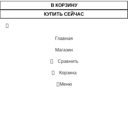
ВНЕШНЕГО БЛОКА
В КОРЗИНУ
ВЫСОТА ВНУТР. БЛОКА
КУПИТЬ СЕЙЧАС
43
ВЫСОТА ВНЕШНЕГО БЛОКА
МАКС. РАСХОД ВОЗДУХА
Главная
0.495
Магазин
РАБОТАЕТ С HOMMYN
МАКС. РАБОЧАЯ
Сравнить
ТЕМПЕРАТУРА ВОЗДУХА ДЛЯ
ГЛУБИНА ВНЕШНЕГО БЛО
ВНЕШНЕГО БЛОКА
Корзина
0.246
43
Меню
БРЕНД
МАКС. РАСХОД ВОЗДУХА
МАКС. ПОТРЕБЛЯЕМАЯ
ПАМЯТЬ ЗАДАННЫХ
МОЩНОСТЬ
ПАРАМЕТРОВ РАБОТЫ