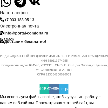
съемного Wi-Fi модуля
СИСТЕМА
Наш телефон
САМОДИАГНОСТИКИ
МАССА ТОВАРА С УПАКО
НЕИСПРАВНОСТИ
+7 933 183 95 13
(БРУТТО)
Электронная почта
Да
info@portal-comforta.ru
32
г. Омск
Доставим бесплатно!
МАССА ТОВАРА С УПАКОВКОЙ
МИН. РАБОЧАЯ ТЕМПЕРА
(БРУТТО)
ВОЗДУХА ДЛЯ ВНЕШНЕГО
ИНДИВИДУАЛЬНЫЙ ПРЕДПРИНИМАТЕЛЬ ЗЯЗЕВ РОМАН АЛЕКСАНДРОВИЧ
БЛОКА
ИНН 550113274255
36
Юридический адрес 644540, РОССИЯ, ОМСКАЯ ОБЛ.,р-н Омский, с.Пушкино,
ул. Спортивная, д. 23, кв.1
-7
ОГРН 323554300086063
МИН. РАБОЧАЯ ТЕМПЕРАТУРА
ВОЗДУХА ДЛЯ ВНЕШНЕГО
ПОДСВЕТКА ДИСПЛЕЯ
БЛОКА
WhatsApp
ВКОНТАКТЕ
Телеграмм
Мы используем файлы cookie, чтобы улучшить работу с
ТАЙМЕР НА ОТКЛЮЧЕНИ
-7
нашим веб-сайтом. Просматривая этот веб-сайт, вы