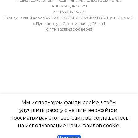
БЛОКА
ИНДИВИДУАЛЬНЫЙ ПРЕДПРИНИМАТЕЛЬ ЗЯЗЕВ РОМАН
АЛЕКСАНДРОВИЧ
ИНН 550113274255
МИН. РАБОЧАЯ ТЕМПЕРАТУРА
-7
Юридический адрес 644540, РОССИЯ, ОМСКАЯ ОБЛ.,р-н Омский,
ВОЗДУХА ДЛЯ ВНЕШНЕГО
с.Пушкино, ул. Спортивная, д. 23, кв.1
ОГРН 323554300086063
БЛОКА
ПОДСВЕТКА ДИСПЛЕЯ
-7
ТАЙМЕР НА ОТКЛЮЧЕН
ПОДСВЕТКА ДИСПЛЕЯ
Да
ТАЙМЕР НА ОТКЛЮЧЕНИЕ
РАБОТАЕТ С МАРУСЕЙ
Да
Мы используем файлы cookie, чтобы
РАБОТАЕТ С АЛИСОЙ
улучшить работу с нашим веб-сайтом.
ДИАМЕТР ТРУБ (ЖИДКОСТЬ)
Просматривая этот веб-сайт, вы соглашаетесь
ТАЙМЕР НА ВКЛЮЧЕНИ
на использование нами файлов cookie.
1/4
Принять