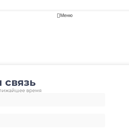
Корзина
МПЕРАТУРА
МИН. Р
ДИАМЕТР ТРУБ (ГАЗ)
Меню
9,52
ШНЕГО
ВОЗДУХ
БЛОКА
ХЛАДАГЕНТ
R410A
-7
ЭФФЕКТИВЕН ДЛЯ ПОМЕЩ.
ЛЕЯ
ПОДСВЕ
ПЛОЩАДЬЮ ДО
23
ЮЧЕНИЕ
ТАЙМЕР
 связь
ВЫСОТА ВНУТР. БЛОКА
Да
ближайшее время
316
СЕЙ
РАБОТА
ГЛУБИНА ВНУТР. БЛОКА
ОЙ
РАБОТА