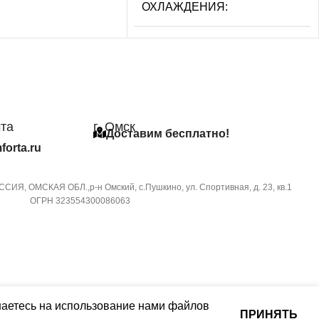
ОХЛАЖДЕНИЯ
3.55
ЕНИЕ ГОЛОСОМ
УПРАВЛЕНИЕ ГОЛОСОМ
Й КАБЕЛЬ
чта
г. Омск
СЕТЕВОЙ КАБЕЛЬ
Доставим бесплатно!
ЕНИЕ C МОБИЛЬНОГО
forta.ru
ЕНИЯ ПО WI-FI
УПРАВЛЕНИЕ C МОБИЛЬНОГО
ПРИЛОЖЕНИЯ ПО WI-FI
СИЯ, ОМСКАЯ ОБЛ.,р-н Омский, с.Пушкино, ул. Спортивная, д. 23, кв.1
ступна при подключении
ОГРН 323554300086063
Wi-Fi модуля
Опция доступна при подключении
съемного Wi-Fi модуля
ТОВАРА С УПАКОВКОЙ
)
МАССА ТОВАРА С УПАКОВКОЙ
(БРУТТО)
шаетесь на использование нами файлов
ПРИНЯТЬ