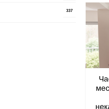
337
Ча
мес
нек