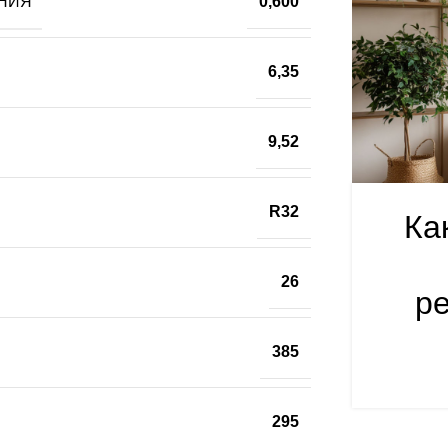
НИЯ
0,600
6,35
9,52
R32
Ка
26
р
385
295