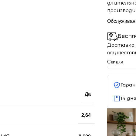
длительно
производи
Обслуживан
Бесп
Доставка 
осуществл
Скидки
Гаран
Да
14 дн
2,64