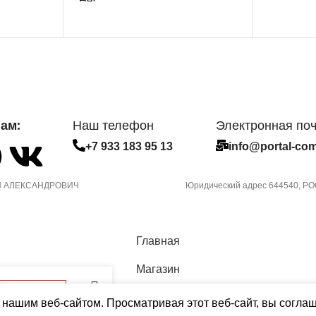
Нет
3.6
МАКС.
ОСОМ
ПРОИЗВОДИТЕЛЬНОСТЬ
УПРАВЛ
ОХЛАЖДЕНИЯ (1)
СЕТЕВО
2,25
ам:
Наш телефон
Электронная по
ОБИЛЬНОГО
УПРАВЛ
+7 933 183 95 13
info@portal-com
ПОТРЕБЛЯЕМАЯ
I-FI
ПРИЛОЖ
МОЩНОСТЬ В РЕЖИМЕ
ОХЛАЖДЕНИЯ
 АЛЕКСАНДРОВИЧ
Юридический адрес 644540, РОС
подключении
Опция до
я
съемного 
0,700
Главная
УПАКОВКОЙ
МАССА 
ДИАМЕТР ТРУБ
(БРУТТО
Магазин
(ЖИДКОСТЬ)
ет в наличии
Сравнить
38
 нашим веб-сайтом. Просматривая этот веб-сайт, вы согла
6,35