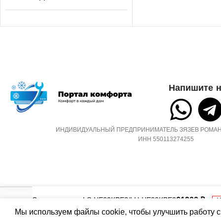
2.2
2.05
УПРАВЛЕНИЕ ГОЛ
СЕТЕВОЙ КАБЕЛЬ
СЕТЕВОЙ КАБЕЛЬ
УПРАВЛЕНИЕ C МОБИЛЬНОГО
Напишите н
ПРИЛОЖЕНИЯ ПО WI-FI
УПРАВЛЕНИЕ C М
ПРИЛОЖЕНИЯ ПО W
Нет
ИНДИВИДУАЛЬНЫЙ ПРЕДПРИНИМАТЕЛЬ ЗЯЗЕВ РОМАН
Опция доступна при 
ИНН 550113274255
съемного Wi-Fi модул
СИСТЕМА
САМОДИАГНОСТИКИ
НЕИСПРАВНОСТИ
МАССА ТОВАРА С 
(БРУТТО)
Да
Сплит-система LS-HE09KBE2/LU-HE09KBE2
61900
₽
Н
32
Мы используем файлы cookie, чтобы улучшить работу с