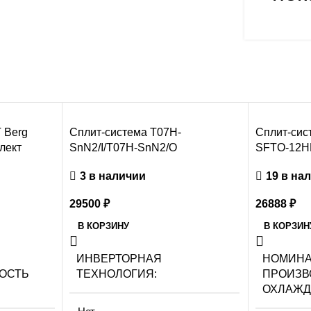
 Berg
Сплит-система T07H-
Сплит-сис
лект
SnN2/I/T07H-SnN2/O
SFTO-12H
3 в наличии
19 в на
29500
₽
26888
₽
В КОРЗИНУ
В КОРЗИН
ИНВЕРТОРНАЯ
НОМИН
ОСТЬ
ТЕХНОЛОГИЯ
ПРОИЗВ
ОХЛАЖ