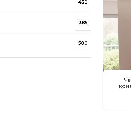
450
385
500
Ча
кон