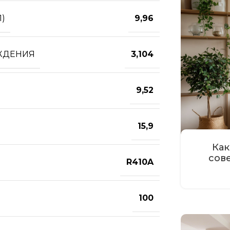
)
9,96
ЖДЕНИЯ
3,104
9,52
15,9
Как
сов
R410A
100