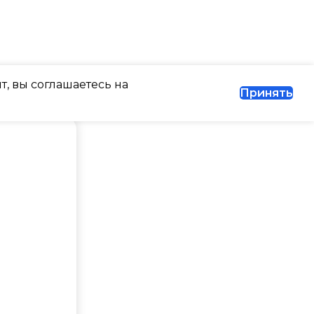
МАССА ТОВАРА С УПАКОВК
МА
(БРУТТО)
ИАГНОСТИКИ
РАВНОСТИ
38
т, вы соглашаетесь на
Принять
МИН. РАБОЧАЯ ТЕМПЕРАТУ
ВОЗДУХА ДЛЯ ВНЕШНЕГО
ТОВАРА С УПАКОВКОЙ
БЛОКА
)
-7
ПОДСВЕТКА ДИСПЛЕЯ
АБОЧАЯ ТЕМПЕРАТУРА
А ДЛЯ ВНЕШНЕГО
ТАЙМЕР НА ОТКЛЮЧЕНИЕ
Да