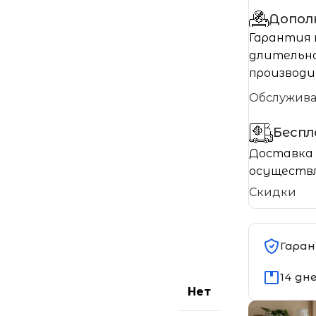
Допол
Гарантия 
длительно
производи
Обслужив
Бесп
Доставка 
осуществл
Скидки
Гаран
14 дн
Нет