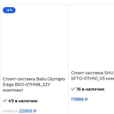
-8%
Сплит-система SHU
SFTO-07HN1_V3 ком
Сплит-система Ballu Olympio
Edge BSO-07HN8_22Y
16 в наличии
комплект
17888
₽
49 в наличии
В корзину
22950
₽
24950
₽