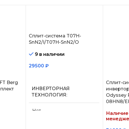
Сплит-система T07H-
SnN2/I/T07H-SnN2/O
9 в наличии
29500
₽
В корзину
FT Berg
Сплит-си
ИНВЕРТОРНАЯ
плект
инвертор
ТЕХНОЛОГИЯ
Odyssey 
08HN8/E
Нет
Наличие 
менедже
МАКС.