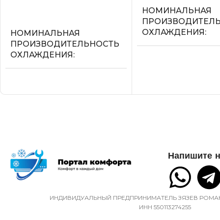
НОМИНАЛЬНАЯ
В корзину
ПРОИЗВОДИТЕЛ
ОХЛАЖДЕНИЯ
НОМИНАЛЬНАЯ
ПРОИЗВОДИТЕЛЬНОСТЬ
ОХЛАЖДЕНИЯ
2.2
2.05
УПРАВЛЕНИЕ ГО
СЕТЕВОЙ КАБЕЛЬ
СЕТЕВОЙ КАБЕЛЬ
УПРАВЛЕНИЕ C МОБИЛЬНОГО
УПРАВЛЕНИЕ C 
ПРИЛОЖЕНИЯ ПО WI-FI
Напишите н
ПРИЛОЖЕНИЯ ПО 
Нет
Опция доступна п
подключении съемн
ИНДИВИДУАЛЬНЫЙ ПРЕДПРИНИМАТЕЛЬ ЗЯЗЕВ РОМА
модуля
СИСТЕМА
ИНН 550113274255
САМОДИАГНОСТИКИ