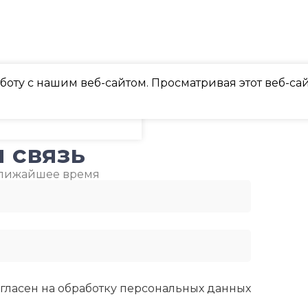
 УПАКОВКОЙ
СИСТЕ
9,52
САМОД
НЕИСП
ХЛАДАГЕНТ
R410A
оту с нашим веб-сайтом. Просматривая этот веб-сай
Да
ЕМПЕРАТУРА
₽
Нет в наличии
ЭФФЕКТИВЕН ДЛЯ
НЕШНЕГО
ПОМЕЩ. ПЛОЩАДЬЮ
МАССА 
ДО
(БРУТТО
 связь
ближайшее время
23
28.6
ПЛЕЯ
ВЫСОТА ВНУТР. БЛОКА
МИН. Р
ВОЗДУХ
БЛОКА
316
ЛЮЧЕНИЕ
-15
гласен на обработку
персональных данных
ГЛУБИНА ВНУТР. БЛОКА