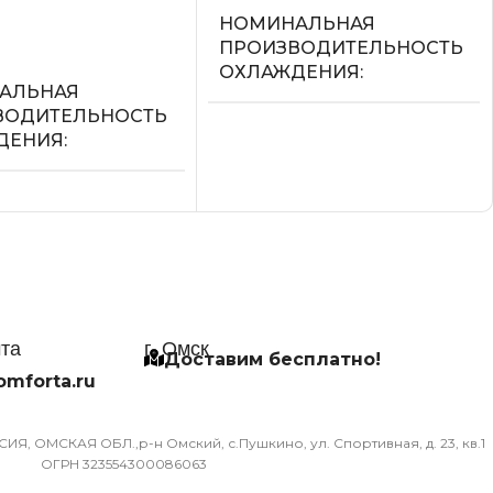
НОМИНАЛЬНАЯ
ее
ПРОИЗВОДИТЕЛЬНОСТЬ
ОХЛАЖДЕНИЯ
АЛЬНАЯ
ВОДИТЕЛЬНОСТЬ
3.6
ДЕНИЯ
УПРАВЛЕНИЕ ГОЛОСОМ
СЕТЕВОЙ КАБЕЛЬ
Й КАБЕЛЬ
УПРАВЛЕНИЕ C МОБИЛЬНО
ЛЕНИЕ C МОБИЛЬНОГО
чта
г. Омск
ПРИЛОЖЕНИЯ ПО WI-FI
ЕНИЯ ПО WI-FI
Доставим бесплатно!
omforta.ru
Опция доступна при
оступна при
подключении съемного Wi-Fi
ении съемного Wi-Fi
Я, ОМСКАЯ ОБЛ.,р-н Омский, с.Пушкино, ул. Спортивная, д. 23, кв.1
модуля
ОГРН 323554300086063