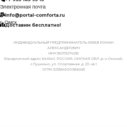
Электронная почта
Да
9,52
info@portal-comforta.ru
г. Омск
Доставим бесплатно!
МАССА ТОВАРА С УПАКОВКОЙ
ХЛАДАГЕНТ
R410A
(БРУТТО)
ИНДИВИДУАЛЬНЫЙ ПРЕДПРИНИМАТЕЛЬ ЗЯЗЕВ РОМАН
ЭФФЕКТИВЕН ДЛЯ
АЛЕКСАНДРОВИЧ
36
ПОМЕЩ. ПЛОЩАДЬЮ
ИНН 550113274255
ДО
Юридический адрес 644540, РОССИЯ, ОМСКАЯ ОБЛ.,р-н Омский,
МИН. РАБОЧАЯ ТЕМПЕРАТУРА
с.Пушкино, ул. Спортивная, д. 23, кв.1
ОГРН 323554300086063
ВОЗДУХА ДЛЯ ВНЕШНЕГО
23
БЛОКА
ВЫСОТА ВНУТР. БЛОКА
-7
316
ПОДСВЕТКА ДИСПЛЕЯ
ГЛУБИНА ВНУТР. БЛОК
ТАЙМЕР НА ОТКЛЮЧЕНИЕ