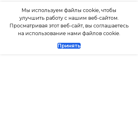
247
Мы используем файлы cookie, чтобы
Да
улучшить работу с нашим веб-сайтом.
ГЛУБИНА ВНЕШНЕГО
Просматривая этот веб-сайт, вы соглашаетесь
ДИАМЕТР ТРУБ (ЖИДКОСТЬ)
БЛОКА
на использование нами файлов cookie.
Принять
1/4
327
ДИАМЕТР ТРУБ (ГАЗ)
ТАЙМЕР НА ВКЛЮЧЕНИЕ
Да
ГАРАНТИЙНЫЙ ДОКУМЕНТ
ВЫСОТА ВНУТР. БЛОКА
ВЫСОТА ВНЕШНЕГО БЛОКА