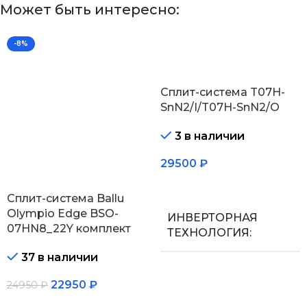
Может быть интересно:
-8%
Сплит-система T07H-
SnN2/I/T07H-SnN2/O
3 в наличии
29500
₽
В корзину
Сплит-система Ballu
Olympio Edge BSO-
ИНВЕРТОРНАЯ
07HN8_22Y комплект
ТЕХНОЛОГИЯ
37 в наличии
Нет
22950
₽
24950
₽