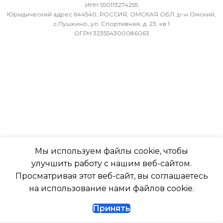
ИНН 550113274255
МИН. РАБОЧАЯ ТЕМПЕРАТУРА
-7
Юридический адрес 644540, РОССИЯ, ОМСКАЯ ОБЛ.,р-н Омский,
ВОЗДУХА ДЛЯ ВНЕШНЕГО
с.Пушкино, ул. Спортивная, д. 23, кв.1
ОГРН 323554300086063
БЛОКА
ПОДСВЕТКА ДИСПЛЕЯ
-7
ТАЙМЕР НА ОТКЛЮЧЕН
ПОДСВЕТКА ДИСПЛЕЯ
Да
ТАЙМЕР НА ОТКЛЮЧЕНИЕ
РАБОТАЕТ С МАРУСЕЙ
Да
Мы используем файлы cookie, чтобы
РАБОТАЕТ С АЛИСОЙ
улучшить работу с нашим веб-сайтом.
ДИАМЕТР ТРУБ (ЖИДКОСТЬ)
Просматривая этот веб-сайт, вы соглашаетесь
ТАЙМЕР НА ВКЛЮЧЕНИ
на использование нами файлов cookie.
1/4
Принять
ВЫСОТА ВНУТР. БЛОКА