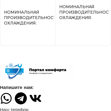
В корзину
НОМИНАЛЬНАЯ
НОМИНАЛЬНАЯ
ПРОИЗВОДИТЕЛЬНОС
ПРОИЗВОДИТЕЛЬНОСТЬ
ОХЛАЖДЕНИЯ
ОХЛАЖДЕНИЯ
2.2
2.05
УПРАВЛЕНИЕ ГОЛОСО
СЕТЕВОЙ КАБЕЛЬ
СЕТЕВОЙ КАБЕЛЬ
УПРАВЛЕНИЕ C МОБИЛЬНОГО
ПРИЛОЖЕНИЯ ПО WI-FI
УПРАВЛЕНИЕ C МОБИ
ПРИЛОЖЕНИЯ ПО WI-FI
Нет
Напишите нам:
Опция доступна при подклю
СИСТЕМА
съемного Wi-Fi модуля
САМОДИАГНОСТИКИ
НЕИСПРАВНОСТИ
Наш телефон