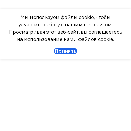
РАБОТАЕТ С МАРУСЕЙ
Да
Мы используем файлы cookie, чтобы
РАБОТАЕТ С АЛИСОЙ
улучшить работу с нашим веб-сайтом.
ДИАМЕТР ТРУБ (ЖИДКОСТЬ)
Просматривая этот веб-сайт, вы соглашаетесь
ТАЙМЕР НА ВКЛЮЧЕНИ
на использование нами файлов cookie.
1/4
Принять
ВЫСОТА ВНУТР. БЛОКА
ДИАМЕТР ТРУБ (ГАЗ)
ВЫСОТА ВНЕШНЕГО БЛ
ТАЙМЕР НА ВКЛЮЧЕНИЕ
Да
0.462
ГАРАНТИЙНЫЙ ДОКУМЕНТ
МАКС. РАБОЧАЯ
ТЕМПЕРАТУРА ВОЗДУХ
ВЫСОТА ВНУТР. БЛОКА
ВНЕШНЕГО БЛОКА
ВЫСОТА ВНЕШНЕГО БЛОКА
43