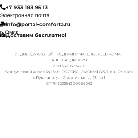
МАССА ТОВАРА С УПА
(БРУТТО)
+7 933 183 95 13
Да
Электронная почта
32
info@portal-comforta.ru
МАССА ТОВАРА С УПАКОВКОЙ
г. Омск
Доставим бесплатно!
(БРУТТО)
МИН. РАБОЧАЯ ТЕМПЕР
ВОЗДУХА ДЛЯ ВНЕШНЕ
36
БЛОКА
ИНДИВИДУАЛЬНЫЙ ПРЕДПРИНИМАТЕЛЬ ЗЯЗЕВ РОМАН
АЛЕКСАНДРОВИЧ
ИНН 550113274255
МИН. РАБОЧАЯ ТЕМПЕРАТУРА
-7
Юридический адрес 644540, РОССИЯ, ОМСКАЯ ОБЛ.,р-н Омский,
ВОЗДУХА ДЛЯ ВНЕШНЕГО
с.Пушкино, ул. Спортивная, д. 23, кв.1
ОГРН 323554300086063
БЛОКА
ПОДСВЕТКА ДИСПЛЕЯ
-7
ТАЙМЕР НА ОТКЛЮЧЕН
ПОДСВЕТКА ДИСПЛЕЯ
Да
ТАЙМЕР НА ОТКЛЮЧЕНИЕ