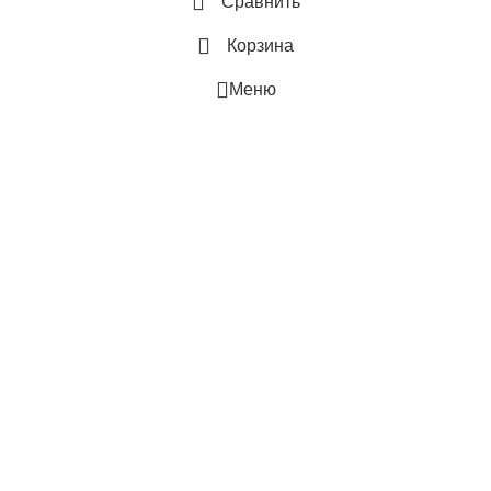
Сравнить
43
Корзина
МАКС. РАСХОД ВОЗДУХА
Меню
ПАМЯТЬ ЗАДАННЫХ
ПАРАМЕТРОВ РАБОТЫ
Да
РАБОТАЕТ С HOMMYN
ГЛУБИНА ВНЕШНЕГО БЛОКА
0.27
БРЕНД