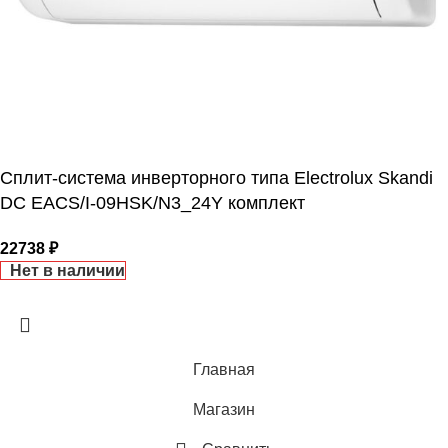
ДИАМЕТР ТРУБ (ГАЗ)
ГЛУБИНА ВНЕШНЕГО
БЛОКА
ТАЙМЕР НА ВКЛЮЧЕНИЕ
Да
327
ГАРАНТИЙНЫЙ ДОКУМЕНТ
Сплит-система инверторного типа Electrolux Skandi
DC EACS/I-09HSK/N3_24Y комплект
ВЫСОТА ВНУТР. БЛОКА
22738
₽
ВЫСОТА ВНЕШНЕГО БЛОКА
Нет в наличии
0.495
Главная
МАКС. РАБОЧАЯ
ТЕМПЕРАТУРА ВОЗДУХА ДЛЯ
Магазин
ВНЕШНЕГО БЛОКА