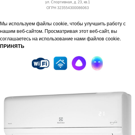
ул. Спортивная, д. 23, кв.1
ОГРН 323554300086063
МИН. РАБОЧАЯ ТЕМПЕРАТУРА
ХЛАДАГЕНТ
R410A
ВОЗДУХА ДЛЯ ВНЕШНЕГО
Мы используем файлы cookie, чтобы улучшить работу с
БЛОКА
нашим веб-сайтом. Просматривая этот веб-сайт, вы
ЭФФЕКТИВЕН ДЛЯ
соглашаетесь на использование нами файлов cookie.
ПОМЕЩ. ПЛОЩАДЬЮ
-7
ПРИНЯТЬ
ДО
ПОДСВЕТКА ДИСПЛЕЯ
23
ТАЙМЕР НА ОТКЛЮЧЕНИЕ
ВЫСОТА ВНУТР. БЛОКА
Да
316
ДИАМЕТР ТРУБ (ЖИДКОСТЬ)
ГЛУБИНА ВНУТР. БЛОКА
1/4
247