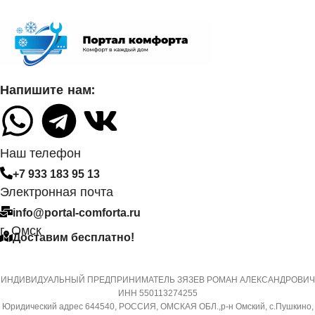
СЕТЕВОЙ КАБЕЛЬ
2,25
УПРАВЛЕНИЕ C МОБИЛЬНОГО
ПРИЛОЖЕНИЯ ПО WI-FI
ПОТРЕБЛЯЕМАЯ
Напишите нам:
МОЩНОСТЬ В РЕЖИМЕ
ОХЛАЖДЕНИЯ
Нет
0,700
СИСТЕМА
Наш телефон
САМОДИАГНОСТИКИ
+7 933 183 95 13
НЕИСПРАВНОСТИ
ДИАМЕТР ТРУБ
Электронная почта
(ЖИДКОСТЬ)
info@portal-comforta.ru
Да
г. Омск
6,35
Доставим бесплатно!
МАССА ТОВАРА С УПАКОВКОЙ
(БРУТТО)
ДИАМЕТР ТРУБ (ГАЗ)
ИНДИВИДУАЛЬНЫЙ ПРЕДПРИНИМАТЕЛЬ ЗЯЗЕВ РОМАН АЛЕКСАНДРОВИЧ
ИНН 550113274255
Юридический адрес 644540, РОССИЯ, ОМСКАЯ ОБЛ.,р-н Омский, с.Пушкино,
36
9,52