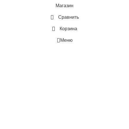
ВНЕШНЕГО БЛОКА
Магазин
Сравнить
43
Корзина
МАКС. РАСХОД ВОЗДУХА
Меню
ПАМЯТЬ ЗАДАННЫХ
ПАРАМЕТРОВ РАБОТЫ
Да
РАБОТАЕТ С HOMMYN
ГЛУБИНА ВНЕШНЕГО БЛОКА
0.27