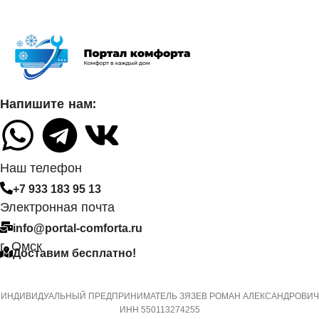
2.05
МОЩНОСТЬ В РЕЖИМЕ
ОХЛАЖДЕНИЯ
СЕТЕВОЙ КАБЕЛЬ
0,700
УПРАВЛЕНИЕ C МОБИЛЬНОГО
Напишите нам:
ДИАМЕТР ТРУБ
ПРИЛОЖЕНИЯ ПО WI-FI
(ЖИДКОСТЬ)
Нет
6,35
Наш телефон
СИСТЕМА
+7 933 183 95 13
ДИАМЕТР ТРУБ (ГАЗ)
САМОДИАГНОСТИКИ
Электронная почта
НЕИСПРАВНОСТИ
info@portal-comforta.ru
9,52
г. Омск
Да
Доставим бесплатно!
ХЛАДАГЕНТ
R410A
МАССА ТОВАРА С УПАКОВКОЙ
ИНДИВИДУАЛЬНЫЙ ПРЕДПРИНИМАТЕЛЬ ЗЯЗЕВ РОМАН АЛЕКСАНДРОВИЧ
(БРУТТО)
ИНН 550113274255
ЭФФЕКТИВЕН ДЛЯ