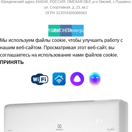
Юридический адрес 644540, РОССИЯ, ОМСКАЯ ОБЛ.,р-н Омский, с.Пушкино,
ПОМЕЩ. ПЛОЩАДЬЮ
ул. Спортивная, д. 23, кв.1
36
ДО
ОГРН 323554300086063
МИН. РАБОЧАЯ ТЕМПЕРАТУРА
23
WhatsApp
ВКОНТАКТЕ
Телеграмм
ВОЗДУХА ДЛЯ ВНЕШНЕГО
БЛОКА
Мы используем файлы cookie, чтобы улучшить работу с
ВЫСОТА ВНУТР. БЛОКА
нашим веб-сайтом. Просматривая этот веб-сайт, вы
соглашаетесь на использование нами файлов cookie.
-7
316
ПРИНЯТЬ
ПОДСВЕТКА ДИСПЛЕЯ
ГЛУБИНА ВНУТР. БЛОКА
ТАЙМЕР НА ОТКЛЮЧЕНИЕ
247
Да
ГЛУБИНА ВНЕШНЕГО
БЛОКА
ДИАМЕТР ТРУБ (ЖИДКОСТЬ)
327