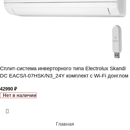
1/4
ДИАМЕТР ТРУБ (ГАЗ)
ТАЙМЕР НА ВКЛЮЧЕНИЕ
Да
ГАРАНТИЙНЫЙ ДОКУМЕНТ
Сплит-система инверторного типа Electrolux Skandi
ВЫСОТА ВНУТР. БЛОКА
DC EACS/I-07HSK/N3_24Y комплект с Wi-Fi донглом
42990
₽
ВЫСОТА ВНЕШНЕГО БЛОКА
Нет в наличии
0.495
МАКС. РАБОЧАЯ
Главная
ТЕМПЕРАТУРА ВОЗДУХА ДЛЯ