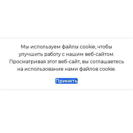
ПОМЕЩ. ПЛОЩАДЬЮ
-7
ДО
ПОДСВЕТКА ДИСПЛЕЯ
23
ТАЙМЕР НА ОТКЛЮЧЕНИЕ
ВЫСОТА ВНУТР. БЛОКА
Мы используем файлы cookie, чтобы
улучшить работу с нашим веб-сайтом.
Да
316
Просматривая этот веб-сайт, вы соглашаетесь
на использование нами файлов cookie.
ДИАМЕТР ТРУБ (ЖИДКОСТЬ)
ГЛУБИНА ВНУТР. БЛОК
Принять
1/4
247
ДИАМЕТР ТРУБ (ГАЗ)
ГЛУБИНА ВНЕШНЕГО
БЛОКА
ТАЙМЕР НА ВКЛЮЧЕНИЕ
Да
327