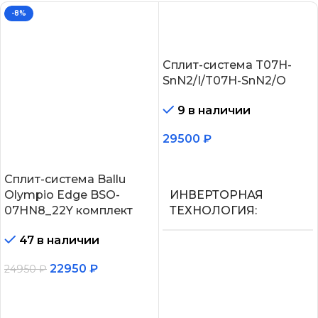
-8%
Сплит-система T07H-
SnN2/I/T07H-SnN2/O
9 в наличии
29500
₽
В корзину
Сплит-система Ballu
Olympio Edge BSO-
ИНВЕРТОРНАЯ
07HN8_22Y комплект
ТЕХНОЛОГИЯ
47 в наличии
Нет
22950
₽
24950
₽
МАКС.
В корзину
ПРОИЗВОДИТЕЛЬНОС