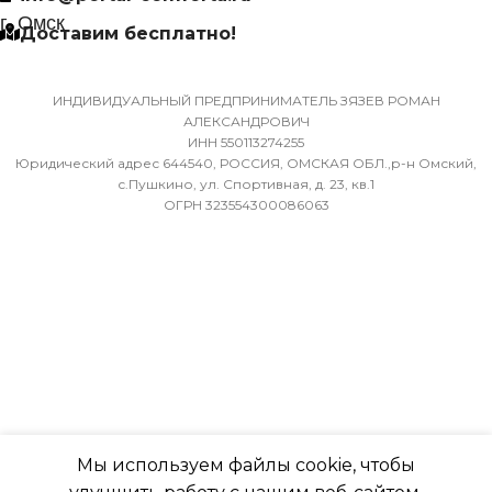
Да
г. Омск
Доставим бесплатно!
ХЛАДАГЕНТ
МАССА ТОВАРА С УПАКОВКОЙ
R410A
(БРУТТО)
ИНДИВИДУАЛЬНЫЙ ПРЕДПРИНИМАТЕЛЬ ЗЯЗЕВ РОМАН
АЛЕКСАНДРОВИЧ
ЭФФЕКТИВЕН ДЛЯ
ИНН 550113274255
36
ПОМЕЩ. ПЛОЩАДЬЮ
Юридический адрес 644540, РОССИЯ, ОМСКАЯ ОБЛ.,р-н Омский,
ДО
с.Пушкино, ул. Спортивная, д. 23, кв.1
ОГРН 323554300086063
МИН. РАБОЧАЯ ТЕМПЕРАТУРА
ВОЗДУХА ДЛЯ ВНЕШНЕГО
23
БЛОКА
ВЫСОТА ВНУТР. БЛОКА
-7
316
ПОДСВЕТКА ДИСПЛЕЯ
ГЛУБИНА ВНУТР. БЛОК
ТАЙМЕР НА ОТКЛЮЧЕНИЕ
Мы используем файлы cookie, чтобы
247