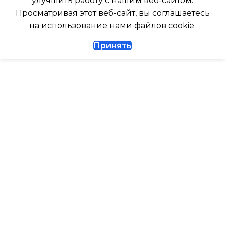
улучшить работу с нашим веб-сайтом.
Да
Просматривая этот веб-сайт, вы соглашаетесь
ГЛУБИНА ВНЕШНЕГО
на использование нами файлов cookie.
БЛОКА
ДИАМЕТР ТРУБ (ЖИДКОСТЬ)
Принять
327
1/4
ДИАМЕТР ТРУБ (ГАЗ)
ТАЙМЕР НА ВКЛЮЧЕНИЕ
Да
ГАРАНТИЙНЫЙ ДОКУМЕНТ
ВЫСОТА ВНУТР. БЛОКА
ВЫСОТА ВНЕШНЕГО БЛОКА