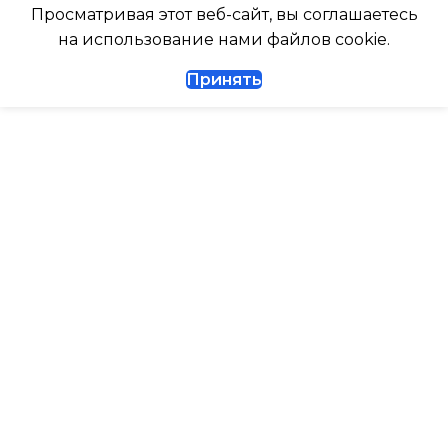
ДИАМЕТР ТРУБ (ЖИДКОСТЬ)
Просматривая этот веб-сайт, вы соглашаетесь
ТАЙМЕР НА ВКЛЮЧЕНИ
на использование нами файлов cookie.
1/4
Принять
ВЫСОТА ВНУТР. БЛОКА
ДИАМЕТР ТРУБ (ГАЗ)
ВЫСОТА ВНЕШНЕГО БЛ
ТАЙМЕР НА ВКЛЮЧЕНИЕ
Да
0.462
ГАРАНТИЙНЫЙ ДОКУМЕНТ
МАКС. РАБОЧАЯ
ТЕМПЕРАТУРА ВОЗДУХ
ВЫСОТА ВНУТР. БЛОКА
ВНЕШНЕГО БЛОКА
ВЫСОТА ВНЕШНЕГО БЛОКА
43
0.495
МАКС. РАСХОД ВОЗДУХ