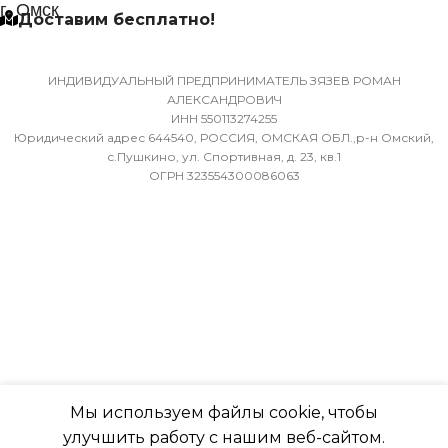
МАССА ТОВАРА С УПАКОВКОЙ
г. Омск
Доставим бесплатно!
(БРУТТО)
МИН. РАБОЧАЯ ТЕМПЕР
ВОЗДУХА ДЛЯ ВНЕШНЕ
36
БЛОКА
ИНДИВИДУАЛЬНЫЙ ПРЕДПРИНИМАТЕЛЬ ЗЯЗЕВ РОМАН
АЛЕКСАНДРОВИЧ
ИНН 550113274255
МИН. РАБОЧАЯ ТЕМПЕРАТУРА
-7
Юридический адрес 644540, РОССИЯ, ОМСКАЯ ОБЛ.,р-н Омский,
ВОЗДУХА ДЛЯ ВНЕШНЕГО
с.Пушкино, ул. Спортивная, д. 23, кв.1
ОГРН 323554300086063
БЛОКА
ПОДСВЕТКА ДИСПЛЕЯ
-7
ТАЙМЕР НА ОТКЛЮЧЕН
ПОДСВЕТКА ДИСПЛЕЯ
Да
ТАЙМЕР НА ОТКЛЮЧЕНИЕ
РАБОТАЕТ С МАРУСЕЙ
Да
Мы используем файлы cookie, чтобы
РАБОТАЕТ С АЛИСОЙ
улучшить работу с нашим веб-сайтом.